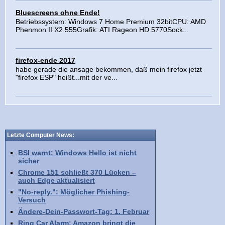
Bluescreens ohne Ende!
Betriebssystem: Windows 7 Home Premium 32bitCPU: AMD
Phenmon II X2 555Grafik: ATI Rageon HD 5770Sock...
firefox-ende 2017
habe gerade die ansage bekommen, daß mein firefox jetzt
"firefox ESP" heißt...mit der ve...
Letzte Computer News:
BSI warnt: Windows Hello ist nicht
sicher
Chrome 151 schließt 370 Lücken –
auch Edge aktualisiert
"No-reply.": Möglicher Phishing-
Versuch
Ändere-Dein-Passwort-Tag: 1. Februar
Ring Car Alarm: Amazon bringt die