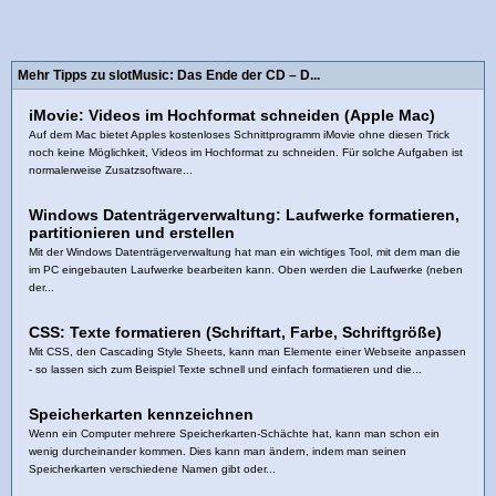
Mehr Tipps zu slotMusic: Das Ende der CD – D...
iMovie: Videos im Hochformat schneiden (Apple Mac)
Auf dem Mac bietet Apples kostenloses Schnittprogramm iMovie ohne diesen Trick
noch keine Möglichkeit, Videos im Hochformat zu schneiden. Für solche Aufgaben ist
normalerweise Zusatzsoftware...
Windows Datenträgerverwaltung: Laufwerke formatieren,
partitionieren und erstellen
Mit der Windows Datenträgerverwaltung hat man ein wichtiges Tool, mit dem man die
im PC eingebauten Laufwerke bearbeiten kann. Oben werden die Laufwerke (neben
der...
CSS: Texte formatieren (Schriftart, Farbe, Schriftgröße)
Mit CSS, den Cascading Style Sheets, kann man Elemente einer Webseite anpassen
- so lassen sich zum Beispiel Texte schnell und einfach formatieren und die...
Speicherkarten kennzeichnen
Wenn ein Computer mehrere Speicherkarten-Schächte hat, kann man schon ein
wenig durcheinander kommen. Dies kann man ändern, indem man seinen
Speicherkarten verschiedene Namen gibt oder...