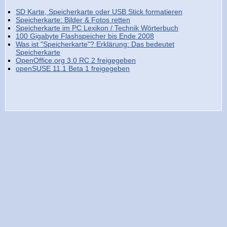
SD Karte, Speicherkarte oder USB Stick formatieren
Speicherkarte: Bilder & Fotos retten
Speicherkarte im PC Lexikon / Technik Wörterbuch
100 Gigabyte Flashspeicher bis Ende 2008
Was ist "Speicherkarte"? Erklärung: Das bedeutet
Speicherkarte
OpenOffice.org 3.0 RC 2 freigegeben
openSUSE 11.1 Beta 1 freigegeben