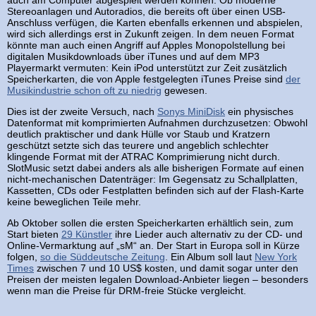
auch am Computer abgespielt werden können. Ob moderne
Stereoanlagen und Autoradios, die bereits oft über einen USB-
Anschluss verfügen, die Karten ebenfalls erkennen und abspielen,
wird sich allerdings erst in Zukunft zeigen. In dem neuen Format
könnte man auch einen Angriff auf Apples Monopolstellung bei
digitalen Musikdownloads über iTunes und auf dem MP3
Playermarkt vermuten: Kein iPod unterstützt zur Zeit zusätzlich
Speicherkarten, die von Apple festgelegten iTunes Preise sind
der
Musikindustrie schon oft zu niedrig
gewesen.
Dies ist der zweite Versuch, nach
Sonys MiniDisk
ein physisches
Datenformat mit komprimierten Aufnahmen durchzusetzen: Obwohl
deutlich praktischer und dank Hülle vor Staub und Kratzern
geschützt setzte sich das teurere und angeblich schlechter
klingende Format mit der ATRAC Komprimierung nicht durch.
SlotMusic setzt dabei anders als alle bisherigen Formate auf einen
nicht-mechanischen Datenträger: Im Gegensatz zu Schallplatten,
Kassetten, CDs oder Festplatten befinden sich auf der Flash-Karte
keine beweglichen Teile mehr.
Ab Oktober sollen die ersten Speicherkarten erhältlich sein, zum
Start bieten
29 Künstler
ihre Lieder auch alternativ zu der CD- und
Online-Vermarktung auf „sM“ an. Der Start in Europa soll in Kürze
folgen,
so die Süddeutsche Zeitung
. Ein Album soll laut
New York
Times
zwischen 7 und 10 US$ kosten, und damit sogar unter den
Preisen der meisten legalen Download-Anbieter liegen – besonders
wenn man die Preise für DRM-freie Stücke vergleicht.