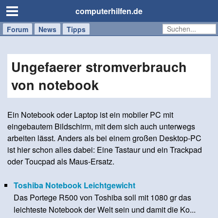
computerhilfen.de
Forum
Handy
Windows
Mac
News
Tipps
/
Tablet
Ungefaerer stromverbrauch
von notebook
Ein Notebook oder Laptop ist ein mobiler PC mit
eingebautem Bildschirm, mit dem sich auch unterwegs
arbeiten lässt. Anders als bei einem großen Desktop-PC
ist hier schon alles dabei: Eine Tastaur und ein Trackpad
oder Toucpad als Maus-Ersatz.
Toshiba Notebook Leichtgewicht
Das Portege R500 von Toshiba soll mit 1080 gr das
leichteste Notebook der Welt sein und damit die Ko...