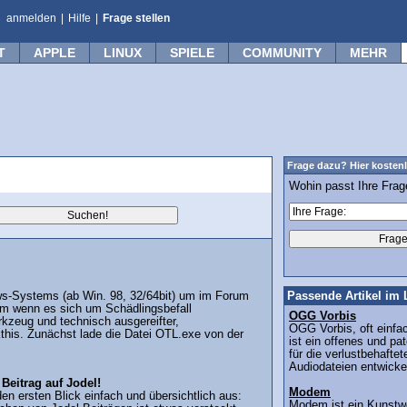
anmelden
|
Hilfe
|
Frage stellen
T
APPLE
LINUX
SPIELE
COMMUNITY
MEHR
Frage dazu? Hier kostenl
Wohin passt Ihre Fra
ows-Systems (ab Win. 98, 32/64bit) um im Forum
Passende Artikel im 
lem wenn es sich um Schädlingsbefall
OGG Vorbis
rkzeug und technisch ausgereifter,
OGG Vorbis, oft einfac
kthis. Zunächst lade die Datei OTL.exe von der
ist ein offenes und pa
für die verlustbehaft
Audiodateien entwickel
Beitrag auf Jodel!
Modem
en ersten Blick einfach und übersichtlich aus:
Modem ist ein Kunstwo