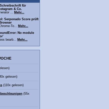
chreibschrift für
nstagram & Co.
erator ...
Mehr...
l: Serponado Score prüft
 Browser
Chrome-To...
Mehr...
oundError: No module
or'
eos bearb...
Mehr...
 WOCHE
elesen)
40x gelesen)
bs
(110x gelesen)
beschleunigen
(55x