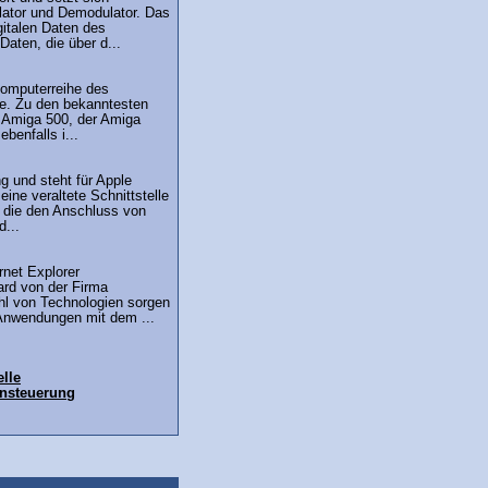
tor und Demodulator. Das
italen Daten des
aten, die über d...
Computerreihe des
e. Zu den bekanntesten
r Amiga 500, der Amiga
benfalls i...
g und steht für Apple
eine veraltete Schnittstelle
 die den Anschluss von
d...
rnet Explorer
ard von der Firma
ahl von Technologien sorgen
Anwendungen mit dem ...
lle
nsteuerung