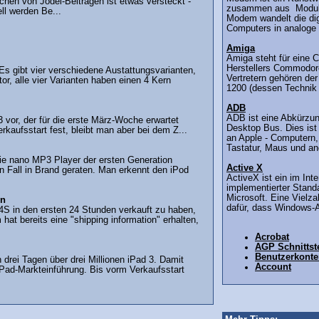
schen von Jodel-Beiträgen ist etwas versteckt -
zusammen aus Modula
ell werden Be...
Modem wandelt die dig
Computers in analoge D
Amiga
Amiga steht für eine 
Herstellers Commodor
 Es gibt vier verschiedene Austattungsvarianten,
Vertretern gehören de
r, alle vier Varianten haben einen 4 Kern
1200 (dessen Technik e
ADB
ADB ist eine Abkürzun
3 vor, der für die erste März-Woche erwartet
Desktop Bus. Dies ist 
rkaufsstart fest, bleibt man aber bei dem Z...
an Apple - Computern,
Tastatur, Maus und an
ie nano MP3 Player der ersten Generation
Active X
n Fall in Brand geraten. Man erkennt den iPod
ActiveX ist ein im Inte
implementierter Stand
Microsoft. Eine Vielz
en
dafür, dass Windows-
4S in den ersten 24 Stunden verkauft zu haben,
t bereits eine "shipping information" erhalten,
Acrobat
AGP Schnittste
Benutzerkonte
drei Tagen über drei Millionen iPad 3. Damit
Account
 iPad-Markteinführung. Bis vorm Verkaufsstart