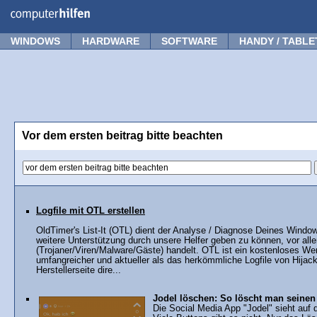
Forum
Tipps
News
Frage stellen
WINDOWS
HARDWARE
SOFTWARE
HANDY / TABLE
Vor dem ersten beitrag bitte beachten
Logfile mit OTL erstellen
OldTimer's List-It (OTL) dient der Analyse / Diagnose Deines Wind
weitere Unterstützung durch unsere Helfer geben zu können, vor al
(Trojaner/Viren/Malware/Gäste) handelt. OTL ist ein kostenloses We
umfangreicher und aktueller als das herkömmliche Logfile von Hijac
Herstellerseite dire...
Jodel löschen: So löscht man seinen 
Die Social Media App "Jodel" sieht auf d