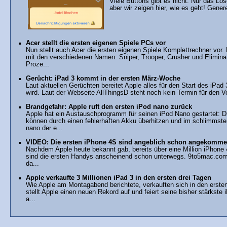
Viele Buttons gibt es nicht. Nur das Lö
aber wir zeigen hier, wie es geht! Gener
Acer stellt die ersten eigenen Spiele PCs vor
Nun stellt auch Acer die ersten eigenen Spiele Komplettrechner vor.
mit den verschiedenen Namen: Sniper, Trooper, Crusher und Eliminato
Proze...
Gerücht: iPad 3 kommt in der ersten März-Woche
Laut aktuellen Gerüchten bereitet Apple alles für den Start des iPad 
wird. Laut der Webseite AllThingsD steht noch kein Termin für den Ve
Brandgefahr: Apple ruft den ersten iPod nano zurück
Apple hat ein Austauschprogramm für seinen iPod Nano gestartet: D
können durch einen fehlerhaften Akku überhitzen und im schlimmste
nano der e...
VIDEO: Die ersten iPhone 4S sind angeblich schon angekomm
Nachdem Apple heute bekannt gab, bereits über eine Million iPhone 
sind die ersten Handys anscheinend schon unterwegs. 9to5mac.com ha
da...
Apple verkaufte 3 Millionen iPad 3 in den ersten drei Tagen
Wie Apple am Montagabend berichtete, verkauften sich in den ersten 
stellt Apple einen neuen Rekord auf und feiert seine bisher stärkste
a...