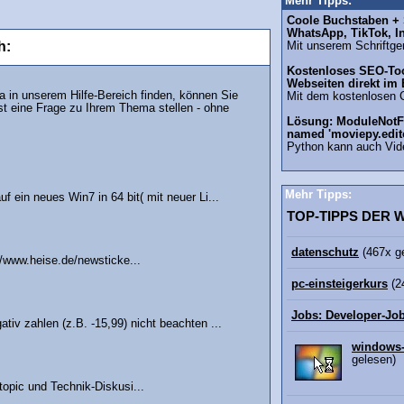
Mehr Tipps:
Coole Buchstaben + S
WhatsApp, TikTok, I
h:
Mit unserem Schriftgen
Kostenloses SEO-Too
Webseiten direkt im
in unserem Hilfe-Bereich finden, können Sie
Mit dem kostenlosen 
st eine Frage zu Ihrem Thema stellen - ohne
Lösung: ModuleNotF
named 'moviepy.edit
Python kann auch Vid
Mehr Tipps:
 ein neues Win7 in 64 bit( mit neuer Li...
TOP-TIPPS DER
datenschutz
(467x g
/www.heise.de/newsticke...
pc-einsteigerkurs
(2
Jobs: Developer-Jo
iv zahlen (z.B. -15,99) nicht beachten ...
windows-
gelesen)
ftopic und Technik-Diskusi...