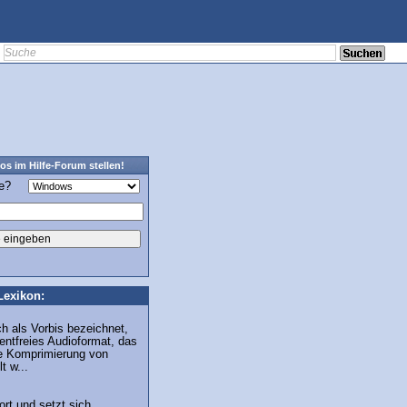
os im Hilfe-Forum stellen!
ge?
Lexikon:
h als Vorbis bezeichnet,
tentfreies Audioformat, das
ete Komprimierung von
t w...
rt und setzt sich