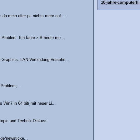
10-jahre-computerhi
a mein alter pc nichts mehr auf ...
Problem. Ich fahre z.B heute me...
 Graphics. LAN-Verbindung!Versehe...
 Problem,...
Win7 in 64 bit( mit neuer Li...
ftopic und Technik-Diskusi...
de/newsticke...