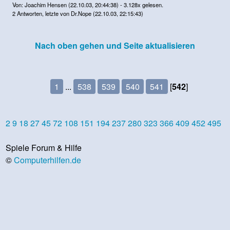
Von: Joachim Hensen (22.10.03, 20:44:38) - 3.128x gelesen.
2 Antworten, letzte von Dr.Nope (22.10.03, 22:15:43)
Nach oben gehen und Seite aktualisieren
1
...
538
539
540
541
[
542
]
2
9
18
27
45
72
108
151
194
237
280
323
366
409
452
495
Spiele Forum & Hilfe
©
Computerhilfen.de