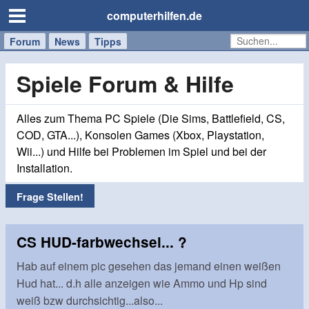
computerhilfen.de
Forum
Handy
Windows
Mac
News
Tipps
/
Tablet
Spiele Forum & Hilfe
Alles zum Thema PC Spiele (Die Sims, Battlefield, CS,
COD, GTA...), Konsolen Games (Xbox, Playstation,
Wii...) und Hilfe bei Problemen im Spiel und bei der
Installation.
Frage Stellen!
CS HUD-farbwechsel... ?
Hab auf einem pic gesehen das jemand einen weißen
Hud hat... d.h alle anzeigen wie Ammo und Hp sind
weiß bzw durchsichtig...also...