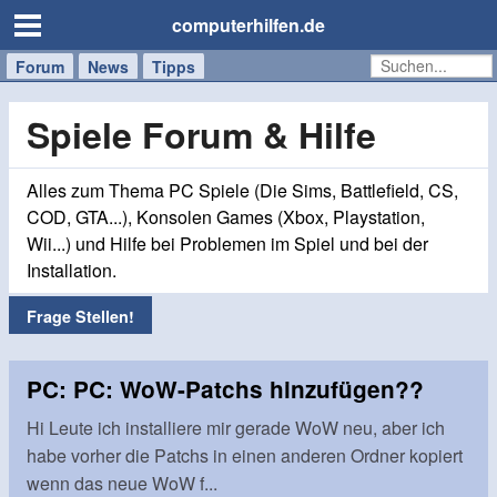
computerhilfen.de
Forum
Handy
Windows
Mac
News
Tipps
/
Tablet
Spiele Forum & Hilfe
Alles zum Thema PC Spiele (Die Sims, Battlefield, CS,
COD, GTA...), Konsolen Games (Xbox, Playstation,
Wii...) und Hilfe bei Problemen im Spiel und bei der
Installation.
Frage Stellen!
PC: PC: WoW-Patchs hinzufügen??
Hi Leute ich installiere mir gerade WoW neu, aber ich
habe vorher die Patchs in einen anderen Ordner kopiert
wenn das neue WoW f...