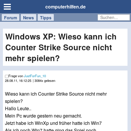
computerhilfen.de
Forum
Handy
Windows
Mac
News
Tipps
/
Tablet
Windows XP: Wieso kann ich
Counter Strike Source nicht
mehr spielen?
Frage von
JustForFun_10
28.08.11, 16:12:25
| 3084x gelesen
Wieso kann ich Counter Strike Source nicht mehr
spielen?
Hallo Leute..
Mein Pc wurde gestern neu gemacht.
Jetzt habe ich WinXp und früher hatte ich Win7
Als ich noch Win7 hatte ging das Spiel noch.