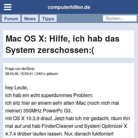
computerhilfen.de
Forum
Handy
Windows
Mac
News
Tipps
/
Tablet
Mac OS X: Hilfe, ich hab das
System zerschossen:(
Frage von derSonic
28.04.06, 15:53:41
| 2401x gelesen
hey Leute,
ich hab ein echt superdummes Problem:
ich sitz hier an einem sehr alten iMac (noch nich mal
meiner) 350MHz PowerPc G3,
mit OS X 10.3.9 drauf. Jetzt hab ich mir gedacht, räum ihn
mal auf und hab FinderCleaner und System Optimizer X
4.7.4 drüber laufen lassen. Nur, danach fuktioniert