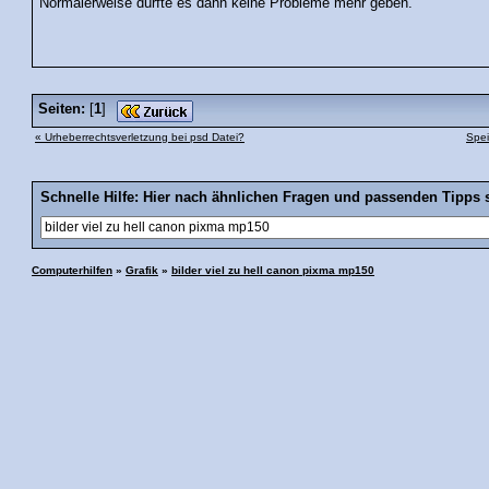
Normalerweise dürfte es dann keine Probleme mehr geben.
Seiten:
[
1
]
« Urheberrechtsverletzung bei psd Datei?
Spei
Schnelle Hilfe: Hier nach ähnlichen Fragen und passenden Tipps 
Computerhilfen
»
Grafik
»
bilder viel zu hell canon pixma mp150