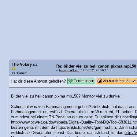
The Votary
(11)
Re: bilder viel zu hell canon pixma mp150
«
Antwort #3 am
: 12.06.12, 20:56:10 »
1x "Danke"
Hat dir diese Antwort geholfen?
Bilder viel zu hell canon pixma mp150? Monitor viel zu dunkel!
Schonmal was von Farbmanagement gehört? Setz dich mal damit ausei
Farbmanagement unterstützt. Opera tut dies m.W.n. nicht, FF schon. Dan
zumindest bei einem TN-Panel so gut es geht. Du solltest dir unbedin
http://www.pcwelt.de/downloads/Digital-Quality-Tool-DQ-Tool-583011.ht
besten gehts mit dem da
http://einklich.net/etc/gamma.htm
. Dann scha
wirklich alle Graustufen siehst. Das beste, das ich fand, ist das
http:/