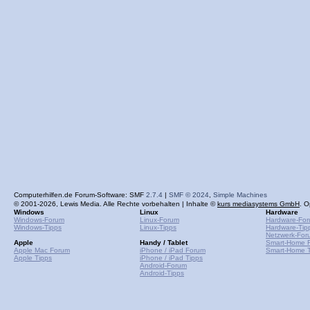
Computerhilfen.de Forum-Software: SMF
2.7.4
|
SMF © 2024
,
Simple Machines
© 2001-2026, Lewis Media. Alle Rechte vorbehalten | Inhalte ©
kurs mediasystems GmbH
. O
Windows
Linux
Hardware
Windows-Forum
Linux-Forum
Hardware-Fo
Windows-Tipps
Linux-Tipps
Hardware-Tip
Netzwerk-For
Apple
Handy / Tablet
Smart-Home 
Apple Mac Forum
iPhone / iPad Forum
Smart-Home T
Apple Tipps
iPhone / iPad Tipps
Android-Forum
Android-Tipps