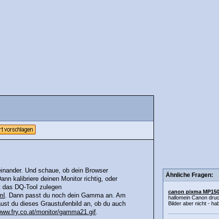
nander. Und schaue, ob dein Browser
Ähnliche Fragen:
n kalibriere deinen Monitor richtig, oder
gt das DQ-Tool zulegen
canon pixma MP150
ml
. Dann passt du noch dein Gamma an. Am
hallomein Canon druck
ust du dieses Graustufenbild an, ob du auch
Bilder aber nicht - h
/www.fry.co.at/monitor/gamma21.gif
.