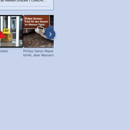
s an meinem Drucker ( CANON...
 Daten
Philips Senso Reparatur: Blaue LED
blinkt, aber Wassertank voll?