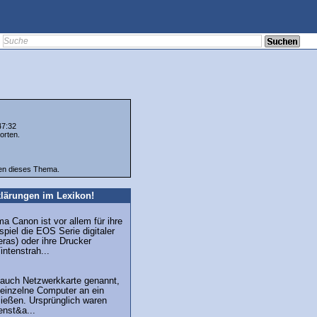
47:32
orten.
ten dieses Thema.
lärungen im Lexikon!
ma Canon ist vor allem für ihre
iel die EOS Serie digitaler
ras) oder ihre Drucker
intenstrah...
 auch Netzwerkkarte genannt,
m einzelne Computer an ein
ießen. Ursprünglich waren
enst&a...