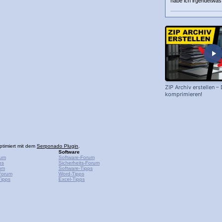
habe ich irgendetwa
ZIP Archiv erstellen –
komprimieren!
ptimiert mit dem
Serponado Plugin
.
Software
rum
Software-Forum
ps
Sicherheits-Forum
um
Software-Tipps
Forum
Word-Tipps
ipps
Excel-Tipps