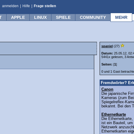
anmelden
|
Hilfe
|
Frage stellen
T
APPLE
LINUX
SPIELE
COMMUNITY
MEHR
spaniel
(27)
Datum:
25.05.12, 02:
5441x gelesen, 3 Antw
Seiten:
[
1
]
0 und 1 Gast betrach
Fremdwörter? Erk
Canon
Die japanische Fir
Kameras (zum Beisp
Spiegelreflex-Kame
bekannt. Bei den T
Ethernetkarte
Die Ethernetkarte,
ist ein Bauteil, u
Netzwerk anzuschl
Ethernetkarten eig