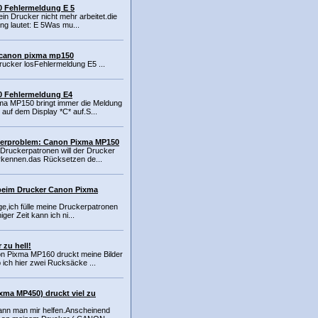
 Fehlermeldung E 5
mein Drucker nicht mehr arbeitet.die
ng lautet: E 5Was mu...
 canon pixma mp150
rucker losFehlermeldung E5 ...
 Fehlermeldung E4
ma MP150 bringt immer die Meldung
 auf dem Display *C* auf.S...
erproblem: Canon Pixma MP150
Druckerpatronen will der Drucker
rkennen.das Rücksetzen de...
beim Drucker Canon Pixma
ge,ich fülle meine Druckerpatronen
iger Zeit kann ich ni...
 zu hell!
n Pixma MP160 druckt meine Bilder
 ich hier zwei Rucksäcke ...
ma MP450) druckt viel zu
 kann man mir helfen.Anscheinend