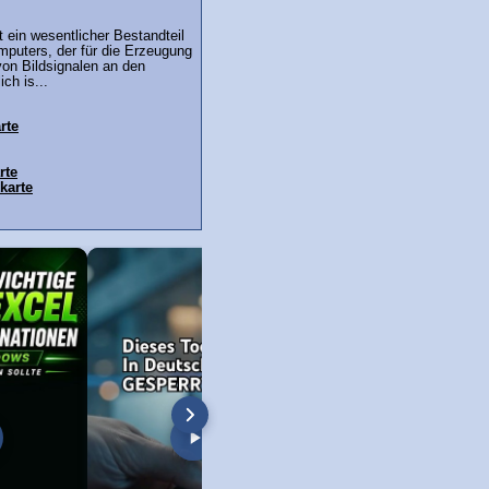
t ein wesentlicher Bestandteil
mputers, der für die Erzeugung
von Bildsignalen an den
ich is...
rte
rte
karte