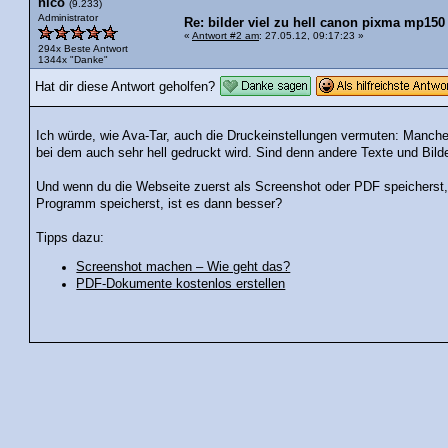
nico
(9.233)
Administrator
Re: bilder viel zu hell canon pixma mp150
«
Antwort #2 am
: 27.05.12, 09:17:23 »
294x Beste Antwort
1344x "Danke"
Hat dir diese Antwort geholfen?
Ich würde, wie Ava-Tar, auch die Druckeinstellungen vermuten: Manch
bei dem auch sehr hell gedruckt wird. Sind denn andere Texte und Bilder
Und wenn du die Webseite zuerst als Screenshot oder PDF speichers
Programm speicherst, ist es dann besser?
Tipps dazu:
Screenshot machen – Wie geht das?
PDF-Dokumente kostenlos erstellen