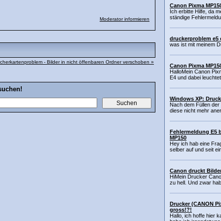
Canon Pixma MP150
Ich erbitte Hilfe, da 
ständige Fehlermeldu
Moderator informieren
druckerproblem e5
was ist mit meinem D
cherkartenproblem - Bilder in nicht öffenbaren Ordner verschoben »
Canon Pixma MP150
HalloMein Canon Pix
E4 und dabei leuchtet
suchen!
Windows XP: Druck
Nach dem Füllen der 
diese nicht mehr ane
Fehlermeldung E5 
MP150
Hey ich hab eine Fra
selber auf und seit ein
Canon druckt Bilder
HiMein Drucker Cano
zu hell. Und zwar hab
Drucker (CANON Pix
gross!?!
Hallo, ich hoffe hier