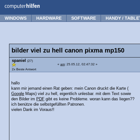
Forum
Tipps
News
Frage stellen
WINDOWS
HARDWARE
SOFTWARE
HANDY / TABLE
bilder viel zu hell canon pixma mp150
spaniel
(27)
«
am
: 25.05.12, 02:47:32 »
2x Beste Antwort
hallo
kann mir jemand einen Rat geben: mein Canon druckt die Karte (
Google
Maps) viel zu hell, eigentlich unlesbar. mit dem Text sowie
den Bilder im
PDF
gibt es keine Probleme. woran kann das liegen??
ich benütze die selbstgefüllten Patronen.
vielen Dank im Voraus!!