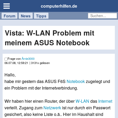
computerhilfen.de
Forum
Handy
Windows
Mac
News
Tipps
/
Tablet
Vista: W-LAN Problem mit
meinem ASUS Notebook
Frage von
Ärnie3000
06.07.08, 12:59:21
| 3131x gelesen
Hallo,
habe mir gestern das ASUS F6S
Notebook
zugelegt und
ein Problem mit der Internetverbindung.
Wir haben hier einen Router, der über
W-LAN
das
Internet
verteilt. Zugang zum
Netzwerk
ist nur durch ein Passwort
gesichert, also keine Liste o.ä.. Hier im Haushalt sind