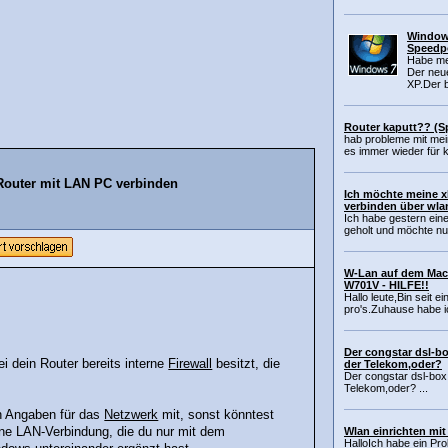
Window
Speedpo
Habe me
Der neue
XP.Der b
Router kaputt?? (S
hab probleme mit mei
es immer wieder für k
outer mit LAN PC verbinden
Ich möchte meine x
verbinden über wla
Ich habe gestern ein
geholt und möchte nun 
W-Lan auf dem Mac
W701V - HILFE!!
Hallo leute,Bin seit 
pro's.Zuhause habe i
Der congstar dsl-bo
ei dein Router bereits interne
Firewall
besitzt, die
der Telekom,oder?
Der congstar dsl-box
Telekom,oder? ...
en Angaben für das
Netzwerk
mit, sonst könntest
ine LAN-Verbindung, die du nur mit dem
Wlan einrichten mi
HalloIch habe ein P