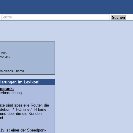
11:05
worten.
ten dieses Thema.
lärungen im Lexikon!
gspunkt
herstellung. ...
te sind spezielle Router, die
elekom / T-Online / T-Home
 und über die die Kunden
t...
v ist einer der Speedport-