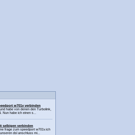
speedport w701v verbinden
ce und habe von denen den Turbolink,
. Nun habe ich einen s...
t selbigen verbinden
eine frage zum speedport w701v.ich
unseren dsl anschluss mi...