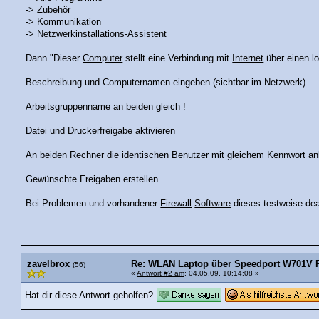
-> Zubehör
-> Kommunikation
-> Netzwerkinstallations-Assistent
Dann "Dieser
Computer
stellt eine Verbindung mit
Internet
über einen lo
Beschreibung und Computernamen eingeben (sichtbar im Netzwerk)
Arbeitsgruppenname an beiden gleich !
Datei und Druckerfreigabe aktivieren
An beiden Rechner die identischen Benutzer mit gleichem Kennwort anl
Gewünschte Freigaben erstellen
Bei Problemen und vorhandener
Firewall
Software
dieses testweise dea
zavelbrox
Re: WLAN Laptop über Speedport W701V R
(56)
«
Antwort #2 am
: 04.05.09, 10:14:08 »
Hat dir diese Antwort geholfen?