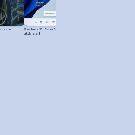
dresse in
Windows 11: Akku-Anzeige in Prozent
Speedport.ip geht nicht: Hilfe bei
aktivieren!
Telekom Router Anmeldung