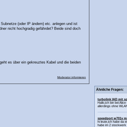
e Subnetze (oder IP ändern) etc. anlegen und ist
ner nicht hochgradig gefährdet? Beide sind doch
 geht es über ein gekreuztes Kabel und die beiden
Moderator informieren
Ähnliche Fragen:
turbolink IAD mit 
Hallo,ich bin bei Ali
allerdings ohne WLAN
speedport w701v mi
hi leute,ich habe da 
habe im 2 stockwerk 