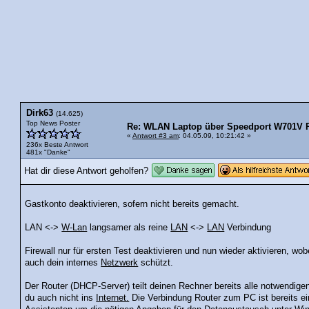
Dirk63
(14.625)
Top News Poster
Re: WLAN Laptop über Speedport W701V R
«
Antwort #3 am
: 04.05.09, 10:21:42 »
236x Beste Antwort
481x "Danke"
Hat dir diese Antwort geholfen?
Gastkonto deaktivieren, sofern nicht bereits gemacht.
LAN <->
W-Lan
langsamer als reine
LAN
<->
LAN
Verbindung
Firewall nur für ersten Test deaktivieren und nun wieder aktivieren, wob
auch dein internes
Netzwerk
schützt.
Der Router (DHCP-Server) teilt deinen Rechner bereits alle notwendig
du auch nicht ins
Internet.
Die Verbindung Router zum PC ist bereits e