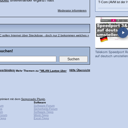
ndows
untereinander ergänzt hast
T-Com (AVM ist der H
Moderator informieren
C sollen Internet über Steckdose - doch nur 2 bekommen welches »
suchen!
Telekom Speedport Ro
auf deutsch umstellen
 verbinden
Hilfe Übersicht
| Mehr Themen zu
"WLAN Laptop über
ptimiert mit dem
Serponado Plugin
.
Software
rum
Software-Forum
ps
Sicherheits-Forum
um
Software-Tipps
Forum
Word-Tipps
ipps
Excel-Tipps