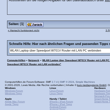
Assistenten um die nötigen Angaben für den Datenaustausch unter
Wi
Seiten:
[
1
]
« Hamachi funktioniert nicht
3 P
Schnelle Hilfe: Hier nach ähnlichen Fragen und passenden Tipps 
Computerhilfen
»
Netzwerk
»
WLAN Laptop über Speedport W701V Router mit LAN PC
Speedport W701V Router mit LAN verbinden"
Computerhilfen.de Forum-Software: SMF
2.7.4
|
SMF © 2024
,
Simple Machines
© 2001-2026, Lewis Media. Alle Rechte vorbehalten | Inhalte ©
kurs mediasystems GmbH
. O
Windows
Linux
Hardware
Windows-Forum
Linux-Forum
Hardware-Fo
Windows-Tipps
Linux-Tipps
Hardware-Tip
Netzwerk-For
Apple
Handy / Tablet
Smart-Home 
Apple Mac Forum
iPhone / iPad Forum
Smart-Home T
Apple Tipps
iPhone / iPad Tipps
Android-Forum
Android-Tipps