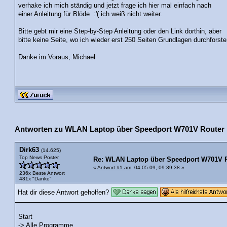
verhake ich mich ständig und jetzt frage ich hier mal einfach nach
einer Anleitung für Blöde :'( ich weiß nicht weiter.
Bitte gebt mir eine Step-by-Step Anleitung oder den Link dorthin, aber
bitte keine Seite, wo ich wieder erst 250 Seiten Grundlagen durchforst
Danke im Voraus, Michael
Antworten zu WLAN Laptop über Speedport W701V Router 
Dirk63
(14.625)
Top News Poster
Re: WLAN Laptop über Speedport W701V R
«
Antwort #1 am
: 04.05.09, 09:39:38 »
236x Beste Antwort
481x "Danke"
Hat dir diese Antwort geholfen?
Start
-> Alle Programme