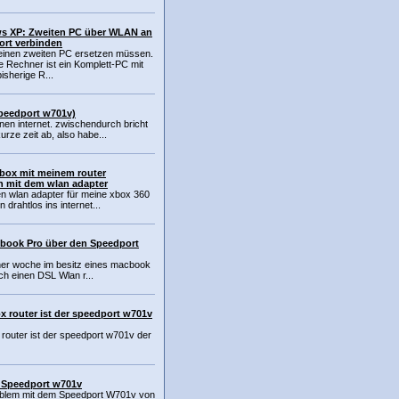
s XP: Zweiten PC über WLAN an
rt verbinden
inen zweiten PC ersetzen müssen.
 Rechner ist ein Komplett-PC mit
isherige R...
peedport w701v)
nen internet. zwischendurch bricht
urze zeit ab, also habe...
box mit meinem router
n mit dem wlan adapter
en wlan adapter für meine xbox 360
drahtlos ins internet...
book Pro über den Speedport
einer woche im besitz eines macbook
ch einen DSL Wlan r...
x router ist der speedport w701v
 router ist der speedport w701v der
t Speedport w701v
roblem mit dem Speedport W701v von