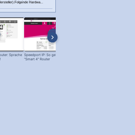
ersteller).Folgende Hardwa...
uter: Sprache
Speedport IP: So gehts zum Telekom
Speedport.ip: So geht's zum Rout
!
"Smart 4" Router