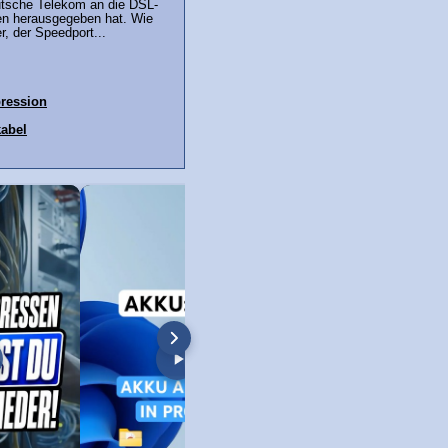
eutsche Telekom an die DSL-
n herausgegeben hat. Wie
r, der Speedport...
ression
abel