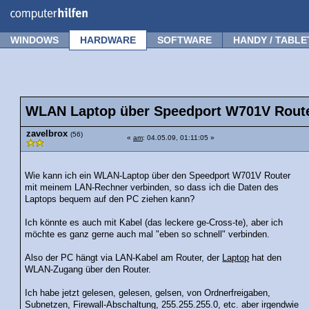
Forum
Tipps
News
Frage stellen
WINDOWS
HARDWARE
SOFTWARE
HANDY / TABLE
WLAN Laptop über Speedport W701V Route
zavelbrox
(56)
«
am
: 04.05.09, 01:11:05 »
Wie kann ich ein WLAN-Laptop über den Speedport W701V Router
mit meinem LAN-Rechner verbinden, so dass ich die Daten des
Laptops bequem auf den PC ziehen kann?
Ich könnte es auch mit Kabel (das leckere ge-Cross-te), aber ich
möchte es ganz gerne auch mal "eben so schnell" verbinden.
Also der PC hängt via LAN-Kabel am Router, der
Laptop
hat den
WLAN-Zugang über den Router.
Ich habe jetzt gelesen, gelesen, gelsen, von Ordnerfreigaben,
Subnetzen, Firewall-Abschaltung, 255.255.255.0, etc. aber irgendwie