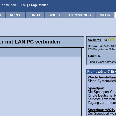
anmelden
|
Hilfe
|
Frage stellen
T
APPLE
LINUX
SPIELE
COMMUNITY
MEHR
zavelbrox
(56)
r mit LAN PC verbinden
Datum:
04.05.09, 01:
12000x gelesen, 3 Ant
Seiten:
[
1
]
0 und 1 Gast betrach
Fremdwörter? Erk
Wiederherstellun
Siehe Systemwieder
Speedport
Die Speedport Gerä
für die Deutsche T
hergestellt werden
Zugang zum Interne
Speedport w921v
Der Speedport w921