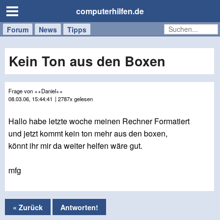
computerhilfen.de
Forum
Handy
Windows
Mac
News
Tipps
/
Tablet
Kein Ton aus den Boxen
Frage von ++Daniel++
08.03.06, 15:44:41
| 2787x gelesen
Hallo habe letzte woche meinen Rechner Formatiert
und jetzt kommt kein ton mehr aus den boxen,
könnt ihr mir da weiter helfen wäre gut.
mfg
« Zurück
Antworten!