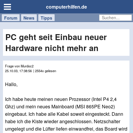
computerhilfen.de
Forum
Handy
Windows
Mac
News
Tipps
/
Tablet
PC geht seit Einbau neuer
Hardware nicht mehr an
Frage von Murdoc2
25.10.03, 17:38:56
| 2554x gelesen
Hallo,
Ich habe heute meinen neuen Prozessor (Intel P4 2,4
Ghz) und mein neues Mainboard (MSI 865PE Neo2)
eingebaut. Ich habe alle Kabel soweit eingesteckt. Dann
habe ich die Kiste wieder angeschlossen. Netzschalter
umgelegt und die Lüfter liefen einwandfrei, das Board wird