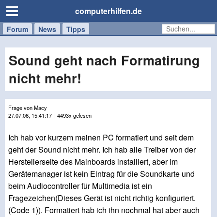
computerhilfen.de
Forum
Handy
Windows
Mac
News
Tipps
/
Tablet
Sound geht nach Formatirung
nicht mehr!
Frage von Macy
27.07.06, 15:41:17
| 4493x gelesen
Ich hab vor kurzem meinen PC formatiert und seit dem
geht der Sound nicht mehr. Ich hab alle Treiber von der
Herstellerseite des Mainboards installiert, aber im
Gerätemanager ist kein Eintrag für die Soundkarte und
beim Audiocontroller für Multimedia ist ein
Fragezeichen(Dieses Gerät ist nicht richtig konfiguriert.
(Code 1)). Formatiert hab ich ihn nochmal hat aber auch