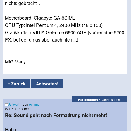
nichts gebracht .
Motherboard: Gigabyte GA-8SIML
CPU Typ: Intel Pentium 4, 2400 MHz (18 x 133)
Grafikkarte: nVIDIA GeForce 6600 AGP (vorher eine 5200
FX, bei der gings aber auch nicht...)
MfG Macy
« Zurück
Antworten!
Danke sagen!
Hat geholfen?
Antwort
1 von
AchimL
27.07.06, 18:18:13
Re: Sound geht nach Formatirung nicht mehr!
Hallo,