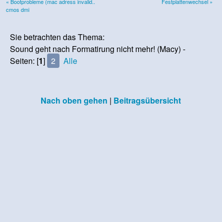
« Bootprobleme (mac adress invalid..
Festplattenwechsel »
cmos dmi
Sie betrachten das Thema:
Sound geht nach Formatirung nicht mehr! (Macy) -
Seiten: [
1
]
2
Alle
Nach oben gehen
|
Beitragsübersicht