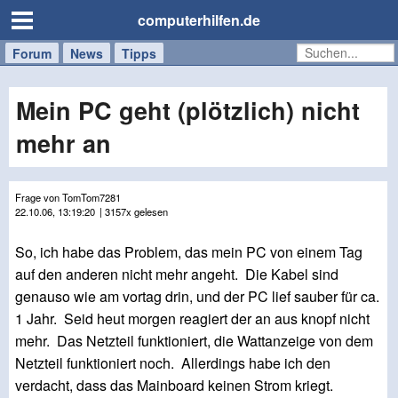
computerhilfen.de
Forum
Handy
Windows
Mac
News
Tipps
/
Tablet
Mein PC geht (plötzlich) nicht
mehr an
Frage von TomTom7281
22.10.06, 13:19:20
| 3157x gelesen
So, ich habe das Problem, das mein PC von einem Tag
auf den anderen nicht mehr angeht. Die Kabel sind
genauso wie am vortag drin, und der PC lief sauber für ca.
1 Jahr. Seid heut morgen reagiert der an aus knopf nicht
mehr. Das Netzteil funktioniert, die Wattanzeige von dem
Netzteil funktioniert noch. Allerdings habe ich den
verdacht, dass das Mainboard keinen Strom kriegt.