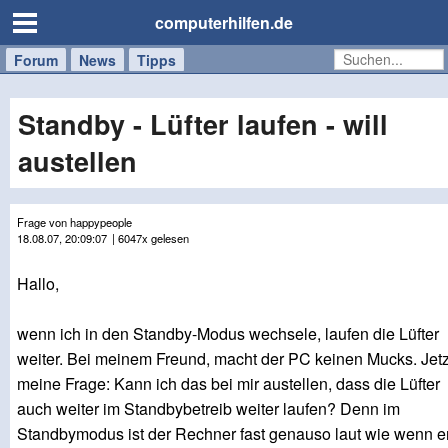
computerhilfen.de
Forum
Handy
Windows
Mac
News
Tipps
/
Tablet
Standby - Lüfter laufen - will
austellen
Frage von happypeople
18.08.07, 20:09:07
| 6047x gelesen
Hallo,
wenn ich in den Standby-Modus wechsele, laufen die Lüfter
weiter. Bei meinem Freund, macht der PC keinen Mucks. Jetz
meine Frage: Kann ich das bei mir austellen, dass die Lüfter
auch weiter im Standbybetreib weiter laufen? Denn im
Standbymodus ist der Rechner fast genauso laut wie wenn e