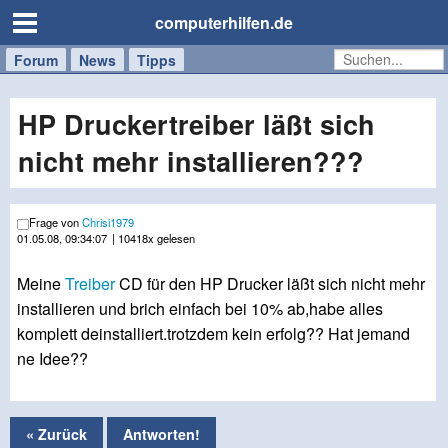
computerhilfen.de
Forum
Handy
Windows
Mac
News
Tipps
/
Tablet
HP Druckertreiber läßt sich
nicht mehr installieren???
Frage von
Chrisi1979
01.05.08, 09:34:07
| 10418x gelesen
Meine
Treiber
CD für den HP Drucker läßt sich nicht mehr
installieren und brich einfach bei 10% ab,habe alles
komplett deinstalliert.trotzdem kein erfolg?? Hat jemand
ne Idee??
« Zurück
Antworten!