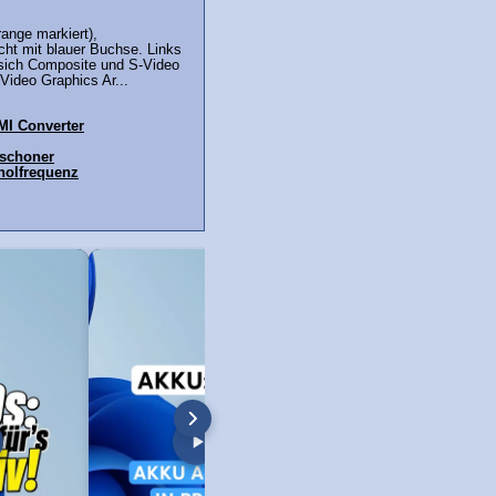
ange markiert),
ht mit blauer Buchse. Links
sich Composite und S-Video
ideo Graphics Ar...
MI Converter
mschoner
holfrequenz
h AV auf HDMI Converter
HDMI Video Capture Karte: Aufnehmen
HDMI Video Capture K
mit VLC Player!
So geht's!