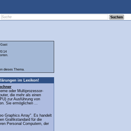
Gast
20:14
orten.
ten dieses Thema.
lärungen im Lexikon!
echner
teme oder Multiprozessor-
uter, die mehr als einen
PU) zur Ausführung von
n. Sie ermöglichen ...
eo Graphics Array". Es handelt
en Grafikstandard für die
teren Personal Computern, der