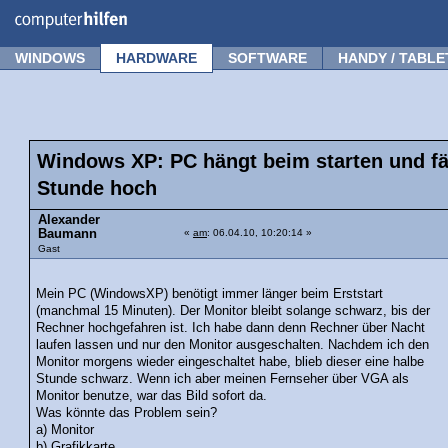
Forum
Tipps
News
Frage stellen
WINDOWS
HARDWARE
SOFTWARE
HANDY / TABLE
Windows XP: PC hängt beim starten und fäh
Stunde hoch
Alexander
Baumann
«
am
: 06.04.10, 10:20:14 »
Gast
Mein PC (WindowsXP) benötigt immer länger beim Erststart
(manchmal 15 Minuten). Der Monitor bleibt solange schwarz, bis der
Rechner hochgefahren ist. Ich habe dann denn Rechner über Nacht
laufen lassen und nur den Monitor ausgeschalten. Nachdem ich den
Monitor morgens wieder eingeschaltet habe, blieb dieser eine halbe
Stunde schwarz. Wenn ich aber meinen Fernseher über VGA als
Monitor benutze, war das Bild sofort da.
Was könnte das Problem sein?
a) Monitor
b) Grafikkarte