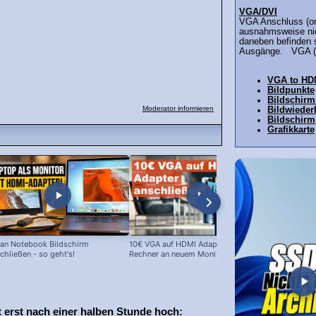
VGA/DVI
VGA Anschluss (or
ausnahmsweise nic
daneben befinden 
Ausgänge. VGA (V
VGA to HD
Bildpunkte
Bildschir
Moderator informieren
Bildwieder
Bildschirm
Grafikkarte
an Notebook Bildschirm
10€ VGA auf HDMI Adapter: Alte
10 EUR Cinc
chließen - so geht's!
Rechner an neuem Monitor!
im Test
 erst nach einer halben Stunde hoch: