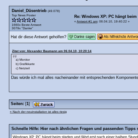
Daniel_Düsentrieb
(49.078)
Top News Poster
Re: Windows XP: PC hängt beim st
«
Antwort #1 am
: 06.04.10, 19:40:22 »
1660x Beste Antwort
3079x "Danke"
Hat dir diese Antwort geholfen?
Zitat von: Alexander Baumann am 06.04.10, 10:20:14
a) Monitor
b) Grafikkarte
c) Netzteil
Das würde ich mal alles nacheinander mit entsprechenden Komponente
Seiten:
[
1
]
« Nach der neuinstallation ist alles riesig
Schnelle Hilfe: Hier nach ähnlichen Fragen und passenden Tipps 