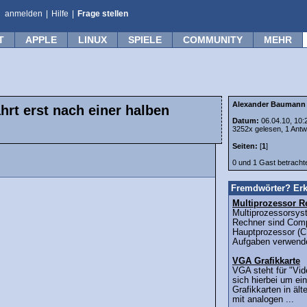
anmelden
|
Hilfe
|
Frage stellen
T
APPLE
LINUX
SPIELE
COMMUNITY
MEHR
Alexander Baumann
rt erst nach einer halben
Datum:
06.04.10, 10:
3252x gelesen, 1 Antw
Seiten:
[
1
]
0 und 1 Gast betrach
Fremdwörter? Erk
Multiprozessor R
Multiprozessorsys
Rechner sind Comp
Hauptprozessor (C
Aufgaben verwende
VGA Grafikkarte
VGA steht für "Vid
sich hierbei um ein
Grafikkarten in äl
mit analogen ...