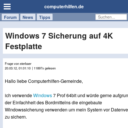
computerhilfen.de
Forum
Handy
Windows
Mac
News
Tipps
/
Tablet
Windows 7 Sicherung auf 4K
Festplatte
Frage von eierbaer
20.03.12, 01:01:10
| 11897x gelesen
Hallo liebe Computerhilfen-Gemeinde,
ich verwende
Windows
7 Prof 64bit und würde gerne aufgru
der Einfachheit des Bordmittelns die eingebaute
Windowssicherung verwenden um mein System vor Datenver
zu sichern.