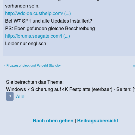
vorhanden sein.
http://wdc-de.custhelp.com/ (...)
Bei W7 SP1 und alle Updates installiert?
PS: Eben gefunden gleiche Beschreibung
http://forums.seagate.com/t (...)
Leider nur englisch
« Prozzesor piept und Pc geht Standby
n
Sie betrachten das Thema:
Windows 7 Sicherung auf 4K Festplatte (eierbaer) - Seiten: [
2
Alle
Nach oben gehen
|
Beitragsübersicht