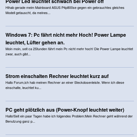
Power Led leuchtet schwach bei Power off
Hihab gerade meim Mainboard ASUS P4p800se gegen ein gebrauchtes gleiches
Modell getauscht, da meines...
Windows 7: Pc fährt nicht mehr Hoch! Power Lampe
leuchtet, Lüfter gehen an.
Moin moin, seit ca 2Stunden fährt mein Pc nicht mehr hoch! Die Power Lampe leuchtet
zwar, auch gibt...
Strom einschalten Rechner leuchtet kurz auf
Hallo Forum,ich hab meinen Rechner an einer Steckdosenleiste. Wenn ich diese
einschalte, leuchtet ku...
PC geht plötzlich aus (Power-Knopf leuchtet weiter)
Hallo!Seit ein paar Tagen habe ich folgendes Problem:Mein Rechner geht während der
Benutzung ganz p...