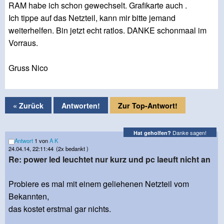
RAM habe ich schon gewechselt. Grafikarte auch .
Ich tippe auf das Netzteil, kann mir bitte jemand
weiterhelfen. Bin jetzt echt ratlos. DANKE schonmaal im
Vorraus.
Gruss Nico
« Zurück
Antworten!
Zur Top-Antwort!
Danke sagen!
Hat geholfen?
Antwort
1 von
A K
24.04.14, 22:11:44
(2x bedankt )
Re: power led leuchtet nur kurz und pc laeuft nicht an
Probiere es mal mit einem geliehenen Netzteil vom
Bekannten,
das kostet erstmal gar nichts.