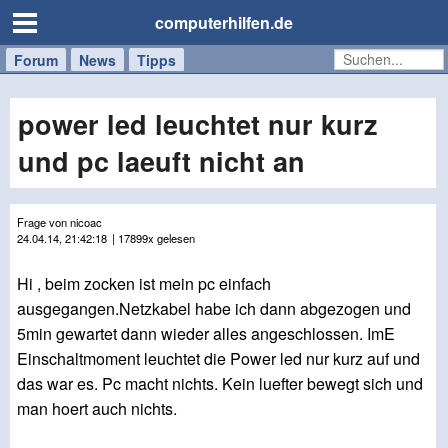
computerhilfen.de
Forum
Handy
Windows
Mac
News
Tipps
/
Tablet
power led leuchtet nur kurz
und pc laeuft nicht an
Frage von nicoac
24.04.14, 21:42:18
| 17899x gelesen
Hi , beim zocken ist mein pc einfach
ausgegangen.Netzkabel habe ich dann abgezogen und
5min gewartet dann wieder alles angeschlossen. ImE
Einschaltmoment leuchtet die Power led nur kurz auf und
das war es. Pc macht nichts. Kein luefter bewegt sich und
man hoert auch nichts.