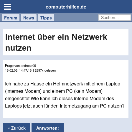
computerhilfen.de
Forum
Handy
Windows
Mac
News
Tipps
/
Tablet
Internet über ein Netzwerk
nutzen
Frage von andreas05
16.02.05, 14:47:16
| 2897x gelesen
Ich habe zu Hause ein Heimnetzwerk mit einem Laptop
(internes Modem) und einem PC (kein Modem)
eingerichtet.Wie kann ich dieses interne Modem des
Laptops jetzt auch für den Internetzugang am PC nutzen?
« Zurück
Antworten!