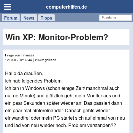
computerhilfen.de
Forum
Handy
Windows
Mac
News
Tipps
/
Tablet
Win XP: Monitor-Problem?
Frage von Timmäää
12.03.05, 12:32:44
| 2078x gelesen
Hallo da draußen.
Ich hab folgendes Problem:
Ich bin in Windows (schon einige Zeit/ manchmal auch
nur ne Minute) und plötzlich geht mein Monitor aus und
ein paar Sekunden später wieder an. Das passiert dann
ein paar mal hintereinander. Danach gehts wieder
einwandfrei oder mein PC startet sich auf einmal von neu
und läd von neu wieder hoch. Problem verstanden??