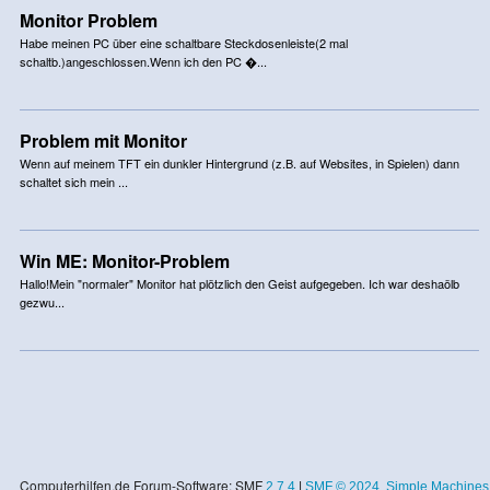
Monitor Problem
Habe meinen PC über eine schaltbare Steckdosenleiste(2 mal
schaltb.)angeschlossen.Wenn ich den PC �...
Problem mit Monitor
Wenn auf meinem TFT ein dunkler Hintergrund (z.B. auf Websites, in Spielen) dann
schaltet sich mein ...
Win ME: Monitor-Problem
Hallo!Mein "normaler" Monitor hat plötzlich den Geist aufgegeben. Ich war deshaölb
gezwu...
Computerhilfen.de Forum-Software: SMF
2.7.4
|
SMF © 2024
,
Simple Machines