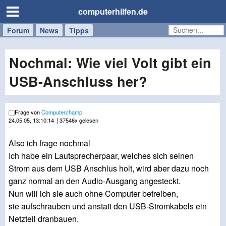
computerhilfen.de
Forum
Handy
Windows
Mac
News
Tipps
/
Tablet
Nochmal: Wie viel Volt gibt ein
USB-Anschluss her?
Frage von
Computerchamp
24.05.05, 13:10:14
| 37546x gelesen
Also ich frage nochmal
Ich habe ein Lautsprecherpaar, welches sich seinen
Strom aus dem USB Anschlus holt, wird aber dazu noch
ganz normal an den Audio-Ausgang angesteckt.
Nun will ich sie auch ohne Computer betreiben,
sie aufschrauben und anstatt den USB-Stromkabels ein
Netzteil dranbauen.