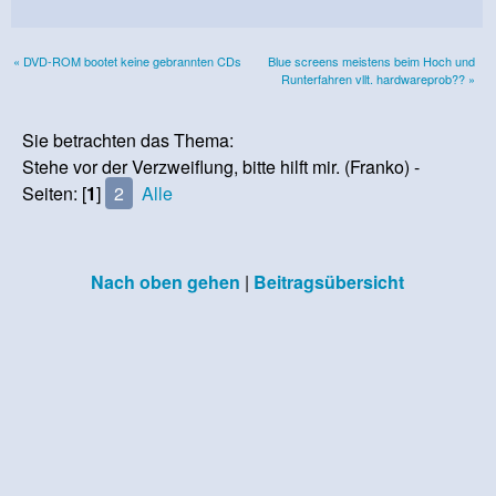
« DVD-ROM bootet keine gebrannten CDs
Blue screens meistens beim Hoch und
Runterfahren vllt. hardwareprob?? »
Sie betrachten das Thema:
Stehe vor der Verzweiflung, bitte hilft mir. (Franko) -
Seiten: [
1
]
2
Alle
Nach oben gehen
|
Beitragsübersicht