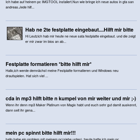
Ich habe auf heinem pc IMGTOOL instaliert.Nun wie bringe ich neue autos in gta san
andreas.Jede hilf...
Hab ne 2te festplatte eingebaut....Hilft mir bitte
Hi Leutzich hab mir heute ne neue sata festplatte eingebaut. und die zeigt
er mir zwar im bios an ab...
Festplatte formatieren *bitte hilft mir*
Hallo,ich werde demnächst meine Festplatte formatieren und Windows neu
draufspielen. Hat sich viel ...
cda in mp3 hilft bitte n kumpel von mir weiter und mir ;-)
Wenn ihr denn mp3 Maker Platinum von Magix habt und euch sehr gut damit auskennt,
dann seit ihr gena...
mein pc spinnt bitte hilft mir!!!
hallo habe ein problem mit meinem pc(siehe unten) :heute hatte ich mein pc