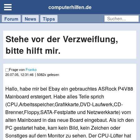
computerhilfen.de
Forum
Handy
Windows
Mac
News
Tipps
/
Tablet
Stehe vor der Verzweiflung,
bitte hilft mir.
Frage von
Franko
20.07.05, 12:31:46
| 5082x gelesen
Hallo, habe mir bei Ebay ein gebrauchtes ASRock P4V88
Mainboard ersteigert. Habe alles Teile sprich
(CPU,Arbeitsspeicher,Grafikkarte,DVD-Laufwerk,CD-
Brenner,Floppy,SATA-Festplatte und Netzwerkkarte) vom
alten Mainboard in das neue Board eingebaut. Als ich den
PC gestartet habe, kam kein Bild, kein Zeichen oder
Sonstiges auf dem Monitor zu sehen. Der CPU-Lüfter hat