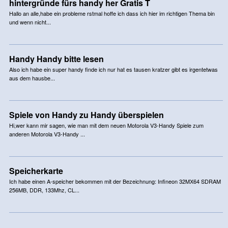
hintergründe fürs handy her Gratis T
Hallo an alle,habe ein probleme rstmal hoffe ich dass ich hier im richtigen Thema bin
und wenn nicht...
Handy Handy bitte lesen
Also ich habe ein super handy finde ich nur hat es tausen kratzer gibt es irgentetwas
aus dem hausbe...
Spiele von Handy zu Handy überspielen
Hi,wer kann mir sagen, wie man mit dem neuen Motorola V3-Handy Spiele zum
anderen Motorola V3-Handy ...
Speicherkarte
Ich habe einen A-speicher bekommen mit der Bezeichnung: Infineon 32MX64 SDRAM
256MB, DDR, 133Mhz, CL...