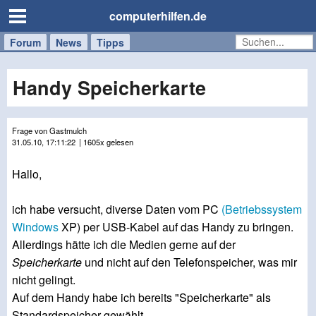
computerhilfen.de
Forum
Handy
Windows
Mac
News
Tipps
/
Tablet
Handy Speicherkarte
Frage von Gastmulch
31.05.10, 17:11:22
| 1605x gelesen
Hallo,
ich habe versucht, diverse Daten vom PC
(Betriebssystem
Windows
XP) per USB-Kabel auf das Handy zu bringen.
Allerdings hätte ich die Medien gerne auf der
Speicherkarte
und nicht auf den Telefonspeicher, was mir
nicht gelingt.
Auf dem Handy habe ich bereits "Speicherkarte" als
Standardspeicher gewählt.