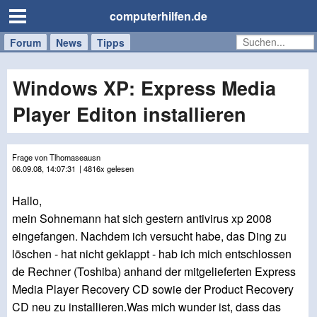
computerhilfen.de
Forum
Handy
Windows
Mac
News
Tipps
/
Tablet
Windows XP: Express Media
Player Editon installieren
Frage von Tlhomaseausn
06.09.08, 14:07:31
| 4816x gelesen
Hallo,
mein Sohnemann hat sich gestern antivirus xp 2008
eingefangen. Nachdem ich versucht habe, das Ding zu
löschen - hat nicht geklappt - hab ich mich entschlossen
de Rechner (Toshiba) anhand der mitgelieferten Express
Media Player Recovery CD sowie der Product Recovery
CD neu zu installieren.Was mich wunder ist, dass das