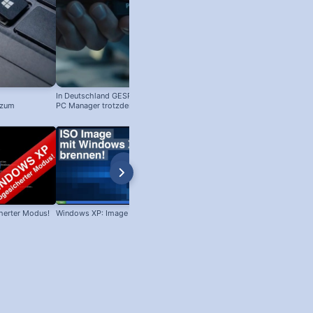
In Deutschland GESPERRT: Microsoft
 zum
PC Manager trotzdem installieren
! #windowstipps
herter Modus!
Windows XP: Image brennen!
Win XP: Welches Servicepack ist
installiert?