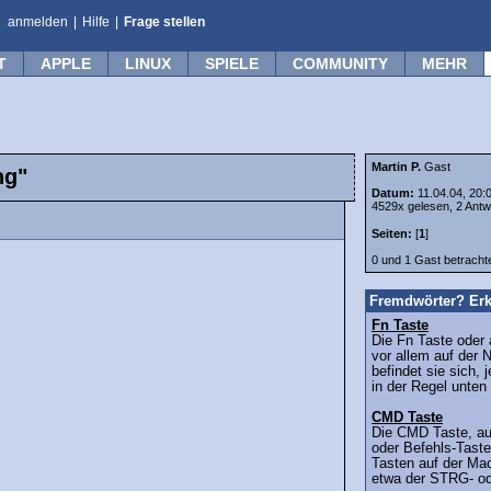
anmelden
|
Hilfe
|
Frage stellen
T
APPLE
LINUX
SPIELE
COMMUNITY
MEHR
Martin P.
Gast
ng"
Datum:
11.04.04, 20:
4529x gelesen, 2 Antw
Seiten:
[
1
]
0 und 1 Gast betrach
Fremdwörter? Erk
Fn Taste
Die Fn Taste oder 
vor allem auf der 
befindet sie sich, 
in der Regel unten 
CMD Taste
Die CMD Taste, a
oder Befehls-Taste 
Tasten auf der Mac
etwa der STRG- od