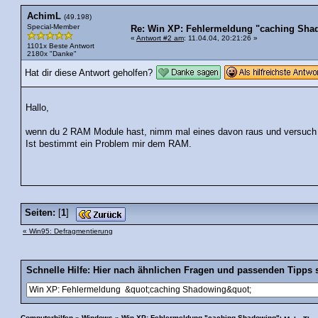
AchimL
(49.198)
Special-Member
Re: Win XP: Fehlermeldung "caching Sha
«
Antwort #2 am
: 11.04.04, 20:21:26 »
1101x Beste Antwort
2180x "Danke"
Hat dir diese Antwort geholfen?
Hallo,
wenn du 2 RAM Module hast, nimm mal eines davon raus und versuch e
Ist bestimmt ein Problem mir dem RAM.
Seiten:
[
1
]
« Win95: Defragmentierung
Schnelle Hilfe: Hier nach ähnlichen Fragen und passenden Tipps 
Computerhilfen
»
Windows
»
Win XP: Fehlermeldung "caching Shadowing"