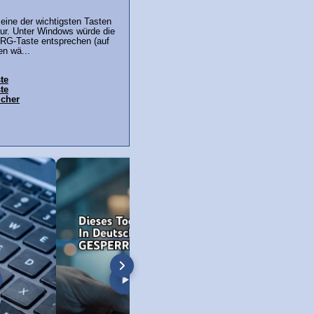
 eine der wichtigsten Tasten
tur. Unter Windows würde die
TRG-Taste entsprechen (auf
en wä...
te
ste
icher