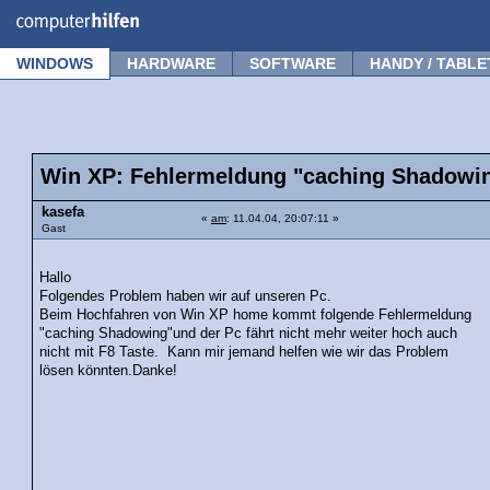
Forum
Tipps
News
Frage stellen
WINDOWS
HARDWARE
SOFTWARE
HANDY / TABLE
Win XP: Fehlermeldung "caching Shadowi
kasefa
«
am
: 11.04.04, 20:07:11 »
Gast
Hallo
Folgendes Problem haben wir auf unseren Pc.
Beim Hochfahren von Win XP home kommt folgende Fehlermeldung
"caching Shadowing"und der Pc fährt nicht mehr weiter hoch auch
nicht mit F8 Taste. Kann mir jemand helfen wie wir das Problem
lösen könnten.Danke!