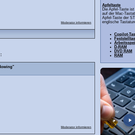
Apfeltaste
Die Apfel-Taste ist
auf der Mac-Tasta
Apfel-Taste der S
englische Tastatur
Moderator informieren
Copilot-Tas
Feststellta
Arbeitsspe
D-RAM
DVD RAM
:
RAM
dowing"
Moderator informieren