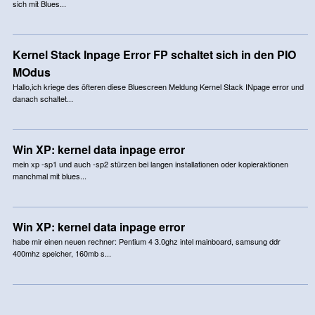
sich mit Blues...
Kernel Stack Inpage Error FP schaltet sich in den PIO
MOdus
Hallo,ich kriege des öfteren diese Bluescreen Meldung Kernel Stack INpage error und
danach schaltet...
Win XP: kernel data inpage error
mein xp -sp1 und auch -sp2 stürzen bei langen installationen oder kopieraktionen
manchmal mit blues...
Win XP: kernel data inpage error
habe mir einen neuen rechner: Pentium 4 3.0ghz intel mainboard, samsung ddr
400mhz speicher, 160mb s...