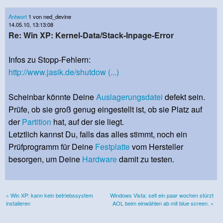
Antwort
1 von ned_devine
14.05.10, 13:13:08
Re: Win XP: Kernel-Data/Stack-Inpage-Error
Infos zu Stopp-Fehlern:
http://www.jasik.de/shutdow (...)
Scheinbar könnte Deine
Auslagerungsdatei
defekt sein.
Prüfe, ob sie groß genug eingestellt ist, ob sie Platz auf
der
Partition
hat, auf der sie liegt.
Letztlich kannst Du, falls das alles stimmt, noch ein
Prüfprogramm für Deine
Festplatte
vom Hersteller
besorgen, um Deine
Hardware
damit zu testen.
« Win XP: kann kein betriebssystem
Windows Vista: seit ein paar wochen stürzt
instalieren
AOL beim einwählen ab mit blue screen. »