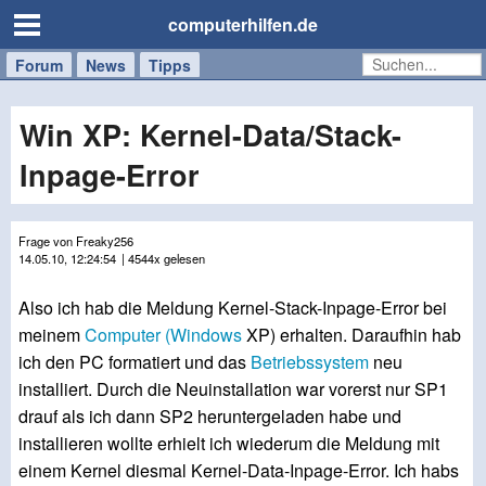
computerhilfen.de
Forum
Handy
Windows
Mac
News
Tipps
/
Tablet
Win XP: Kernel-Data/Stack-
Inpage-Error
Frage von Freaky256
14.05.10, 12:24:54
| 4544x gelesen
Also ich hab die Meldung Kernel-Stack-Inpage-Error bei
meinem
Computer
(Windows
XP) erhalten. Daraufhin hab
ich den PC formatiert und das
Betriebssystem
neu
installiert. Durch die Neuinstallation war vorerst nur SP1
drauf als ich dann SP2 heruntergeladen habe und
installieren wollte erhielt ich wiederum die Meldung mit
einem Kernel diesmal Kernel-Data-Inpage-Error. Ich habs