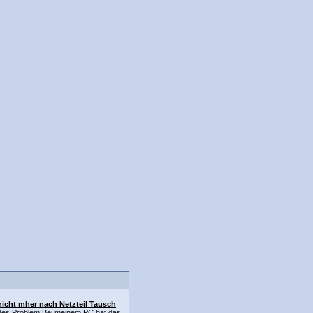
nicht mher nach Netzteil Tausch
ndes Problem:Bei meinem PC hat das