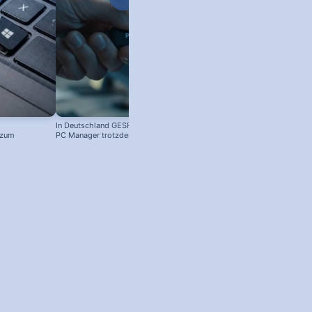
In Deutschland GESPERRT: Microsoft
 zum
PC Manager trotzdem installieren
! #windowstipps