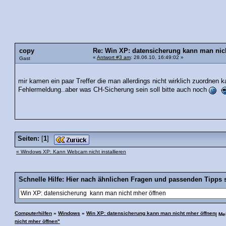
copy
Re: Win XP: datensicherung kann man nic
«
Antwort #3 am
: 28.06.10, 16:49:02 »
Gast
mir kamen ein paar Treffer die man allerdings nicht wirklich zuordnen 
Fehlermeldung..aber was CH-Sicherung sein soll bitte auch noch
Seiten:
[
1
]
« Windows XP: Kann Webcam nicht installieren
Schnelle Hilfe: Hier nach ähnlichen Fragen und passenden Tipps 
Computerhilfen
»
Windows
»
Win XP: datensicherung kann man nicht mher öffnen
| M
nicht mher öffnen"