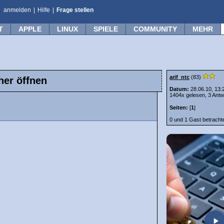
anmelden
|
Hilfe
|
Frage stellen
T
APPLE
LINUX
SPIELE
COMMUNITY
MEHR
arif_ntc
(83)
her öffnen
Datum:
28.06.10, 13:
1404x gelesen, 3 Antw
Seiten:
[
1
]
0 und 1 Gast betrach