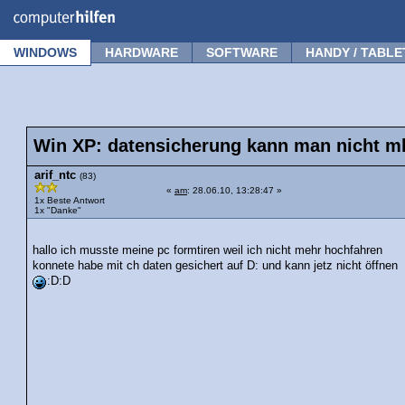
Forum
Tipps
News
Frage stellen
WINDOWS
HARDWARE
SOFTWARE
HANDY / TABLE
Win XP: datensicherung kann man nicht m
arif_ntc
(83)
«
am
: 28.06.10, 13:28:47 »
1x Beste Antwort
1x "Danke"
hallo ich musste meine pc formtiren weil ich nicht mehr hochfahren
konnete habe mit ch daten gesichert auf D: und kann jetz nicht öffnen
:D:D