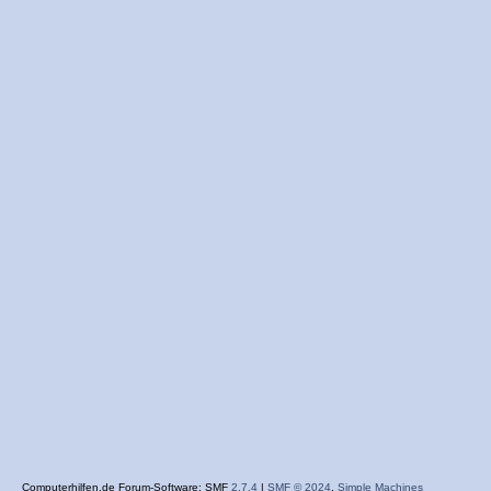
Computerhilfen.de Forum-Software: SMF
2.7.4
|
SMF © 2024
,
Simple Machines