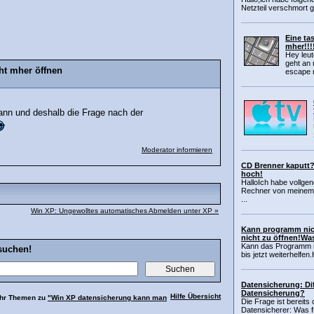
Netzteil verschmort g
Eine ta
mher!!!
Hey leu
geht an 
ht mher öffnen
escape n
kann und deshalb die Frage nach der
Moderator informieren
CD Brenner kaputt?
hoch!
HalloIch habe vollge
Rechner von meinem 
...
Win XP: Ungewolltes automatisches Abmelden unter XP »
Kann programm nicht
nicht zu öffnen!Was
Kann das Programm ni
suchen!
bis jetzt weiterhelfen
Datensicherung: Dif
Datensicherung?
Hilfe Übersicht
ehr Themen zu
"Win XP datensicherung kann man
Die Frage ist bereits
Datensicherer: Was f