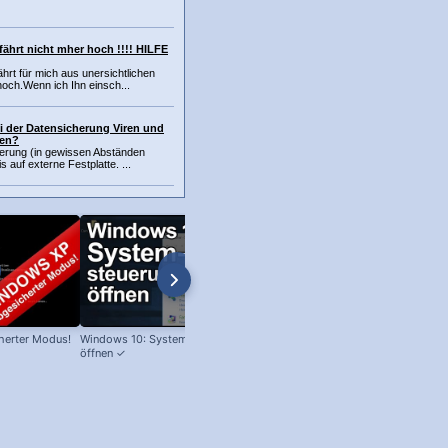
fährt nicht mher hoch !!!! HILFE
hrt für mich aus unersichtlichen
och.Wenn ich Ihn einsch...
i der Datensicherung Viren und
ßen?
erung (in gewissen Abständen
nis auf externe Festplatte. ...
herter Modus!
Windows 10: Systemsteuerung
Windows XP: Image brennen!
öffnen ✓