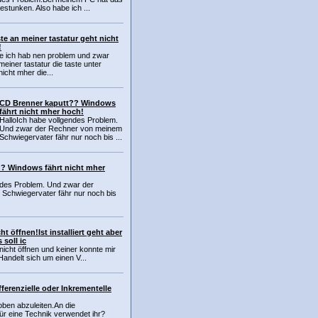
estunken. Also habe ich ...
ste an meiner tastatur geht nicht
!
te ich hab nen problem und zwar
meiner tastatur die taste unter
icht mher die...
CD Brenner kaputt?? Windows
fährt nicht mher hoch!
HalloIch habe vollgendes Problem.
Und zwar der Rechner von meinem
Schwiegervater fähr nur noch bis ...
? Windows fährt nicht mher
ndes Problem. Und zwar der
Schwiegervater fähr nur noch bis
 öffnen!Ist installiert geht aber
 soll ic
cht öffnen und keiner konnte mir
.Handelt sich um einen V...
ferenzielle oder Inkrementelle
 oben abzuleiten.An die
ür eine Technik verwendet ihr?