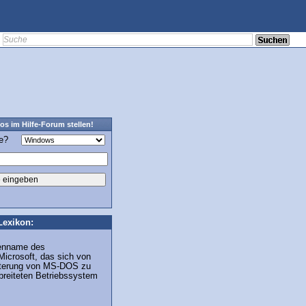
os im Hilfe-Forum stellen!
ge?
Lexikon:
kenname des
icrosoft, das sich von
eiterung von MS-DOS zu
breiteten Betriebssystem