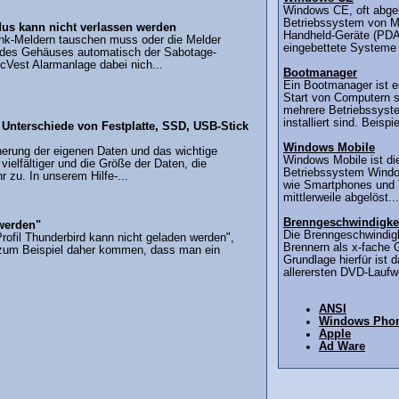
Windows CE, oft abgek
Betriebssystem von Mic
us kann nicht verlassen werden
Handheld-Geräte (PDAs
nk-Meldern tauschen muss oder die Melder
eingebettete Systeme (
 des Gehäuses automatisch der Sabotage-
ecVest Alarmanlage dabei nich...
Bootmanager
Ein Bootmanager ist 
Start von Computern s
mehrere Betriebssyst
installiert sind. Beispie
Unterschiede von Festplatte, SSD, USB-Stick
Windows Mobile
cherung der eigenen Daten und das wichtige
Windows Mobile ist di
elfältiger und die Größe der Daten, die
Betriebssystem Windo
 zu. In unserem Hilfe-...
wie Smartphones und T
mittlerweile abgelöst...
Brenngeschwindigke
 werden"
Die Brenngeschwindigk
rofil Thunderbird kann nicht geladen werden",
Brennern als x-fache 
n zum Beispiel daher kommen, dass man ein
Grundlage hierfür ist 
allerersten DVD-Laufwe
ANSI
Windows Pho
Apple
Ad Ware