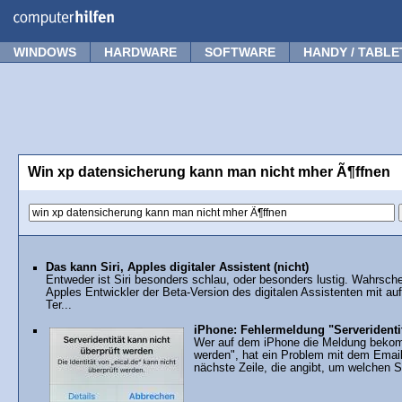
Forum
Tipps
News
Frage stellen
WINDOWS
HARDWARE
SOFTWARE
HANDY / TABLE
Win xp datensicherung kann man nicht mher Ã¶ffnen
Das kann Siri, Apples digitaler Assistent (nicht)
Entweder ist Siri besonders schlau, oder besonders lustig. Wahrsche
Apples Entwickler der Beta-Version des digitalen Assistenten mit au
Ter...
iPhone: Fehlermeldung "Serveridentit
Wer auf dem iPhone die Meldung bekommt
werden", hat ein Problem mit dem Email
nächste Zeile, die angibt, um welchen Se