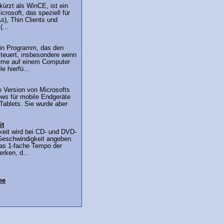
ürzt als WinCE, ist ein
rosoft, das speziell für
), Thin Clients und
...
ein Programm, das den
teuert, insbesondere wenn
eme auf einem Computer
le hierfü...
e Version von Microsofts
ws für mobile Endgeräte
ablets. Sie wurde aber
it
eit wird bei CD- und DVD-
Geschwindigkeit angeben.
das 1-fache Tempo der
rken, d...
ne