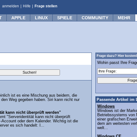
anmelden
|
Hilfe
|
Frage stellen
T
APPLE
LINUX
SPIELE
COMMUNITY
MEHR
Frage dazu? Hier kostenl
Wohin passt Ihre Fra
inlich ist es eine Mischung aus beidem, die
f den Weg gegeben haben. Siri kann nicht nur
Passende Artikel im 
Windows
Windows ist der Mar
ät kann nicht überprüft werden"
Betriebssystems von M
 "Serveridentität kann nicht überprüft
einer grafischen Erw
-Account oder dem Kalender. Wichtig ist die
dem am weitesten ver
rver es sich handelt: I...
welt...
Windows CE