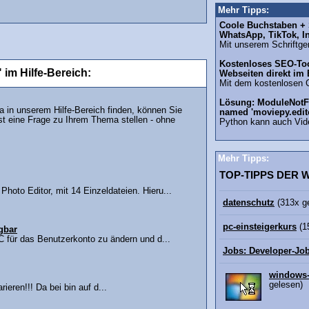
Mehr Tipps:
Coole Buchstaben + S
WhatsApp, TikTok, I
Mit unserem Schriftgen
Kostenloses SEO-Too
im Hilfe-Bereich:
Webseiten direkt im
Mit dem kostenlosen 
Lösung: ModuleNotF
in unserem Hilfe-Bereich finden, können Sie
named 'moviepy.edit
st eine Frage zu Ihrem Thema stellen - ohne
Python kann auch Vid
Mehr Tipps:
TOP-TIPPS DER
hoto Editor, mit 14 Einzeldateien. Hieru...
datenschutz
(313x g
pc-einsteigerkurs
(1
ügbar
C für das Benutzerkonto zu ändern und d...
Jobs: Developer-Jo
windows-
gelesen)
ieren!!! Da bei bin auf d...