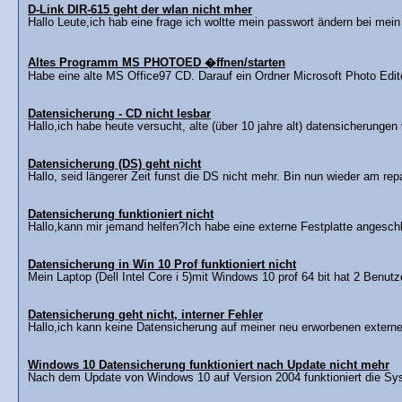
D-Link DIR-615 geht der wlan nicht mher
Hallo Leute,ich hab eine frage ich woltte mein passwort ändern bei mein 
Altes Programm MS PHOTOED �ffnen/starten
Habe eine alte MS Office97 CD. Darauf ein Ordner Microsoft Photo Editor
Datensicherung - CD nicht lesbar
Hallo,ich habe heute versucht, alte (über 10 jahre alt) datensicherungen
Datensicherung (DS) geht nicht
Hallo, seid längerer Zeit funst die DS nicht mehr. Bin nun wieder am repar
Datensicherung funktioniert nicht
Hallo,kann mir jemand helfen?Ich habe eine externe Festplatte angeschlo
Datensicherung in Win 10 Prof funktioniert nicht
Mein Laptop (Dell Intel Core i 5)mit Windows 10 prof 64 bit hat 2 Benut
Datensicherung geht nicht, interner Fehler
Hallo,ich kann keine Datensicherung auf meiner neu erworbenen extern
Windows 10 Datensicherung funktioniert nach Update nicht mehr
Nach dem Update von Windows 10 auf Version 2004 funktioniert die Sys