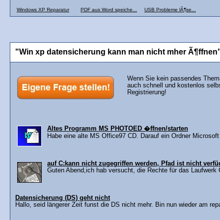
Windows XP Reparatur
PDF aus Word speiche...
USB Probleme lÃ¶se...
"Win xp datensicherung kann man nicht mher Ã¶ffnen" 
Wenn Sie kein passendes Thema 
auch schnell und kostenlos selb
Registrierung!
Altes Programm MS PHOTOED �ffnen/starten
Habe eine alte MS Office97 CD. Darauf ein Ordner Microsoft P
auf C:kann nicht zugegriffen werden, Pfad ist nicht verf
Guten Abend,ich hab versucht, die Rechte für das Laufwerk 
Datensicherung (DS) geht nicht
Hallo, seid längerer Zeit funst die DS nicht mehr. Bin nun wieder am repar