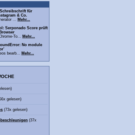
chreibschrift für
nstagram & Co.
erator ...
Mehr...
l: Serponado Score prüft
 Browser
Chrome-To...
Mehr...
oundError: No module
or'
eos bearb...
Mehr...
 WOCHE
elesen)
56x gelesen)
bs
(73x gelesen)
beschleunigen
(37x