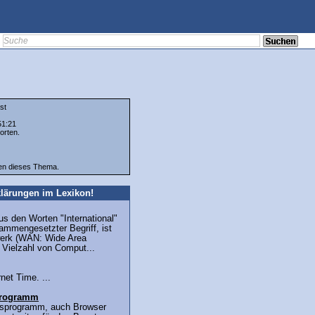
st
51:21
orten.
ten dieses Thema.
lärungen im Lexikon!
aus den Worten "International"
ammengesetzter Begriff, ist
werk (WAN: Wide Area
 Vielzahl von Comput...
net Time. ...
sprogramm
ffsprogramm, auch Browser