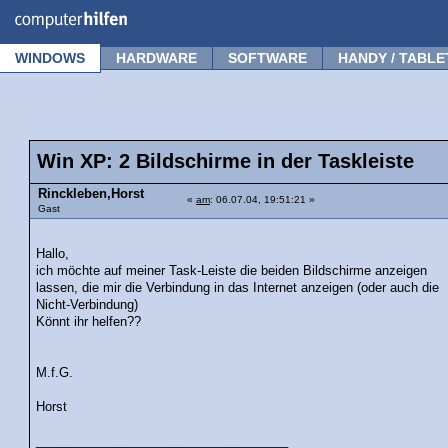
Forum
Tipps
News
Frage stellen
WINDOWS
HARDWARE
SOFTWARE
HANDY / TABLE
Win XP: 2 Bildschirme in der Taskleiste
Rinckleben,Horst
«
am
: 06.07.04, 19:51:21 »
Gast
Hallo,
ich möchte auf meiner Task-Leiste die beiden Bildschirme anzeigen
lassen, die mir die Verbindung in das Internet anzeigen (oder auch die
Nicht-Verbindung)
Könnt ihr helfen??
M.f.G.
Horst
____________________________________