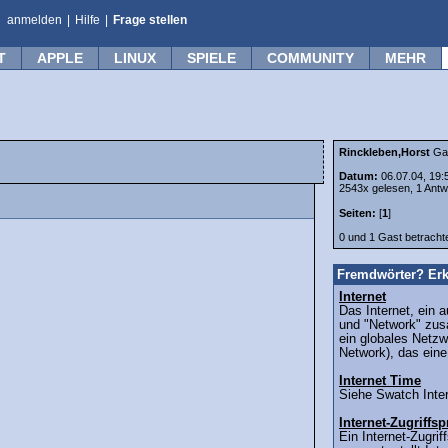
anmelden
|
Hilfe
|
Frage stellen
T
APPLE
LINUX
SPIELE
COMMUNITY
MEHR
Rinckleben,Horst
Ga
Datum:
06.07.04, 19:
2543x gelesen, 1 Antw
Seiten:
[
1
]
0 und 1 Gast betrach
Fremdwörter? Erk
Internet
Das Internet, ein 
und "Network" zus
ein globales Netz
Network), das eine
Internet Time
Siehe Swatch Inter
Internet-Zugriff
Ein Internet-Zugri