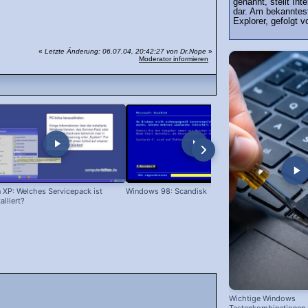
genannt, stellt Int
dar. Am bekanntest
Explorer, gefolgt v
«
Letzte Änderung: 06.07.04, 20:42:27 von Dr.Nope
»
Moderator informieren
 XP: Welches Servicepack ist
Windows 98: Scandisk
Windows 98
talliert?
Wichtige Windows