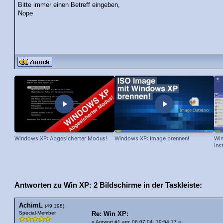
Bitte immer einen Betreff eingeben,
Nope
Windows XP: Abgesicherter Modus!
Windows XP: Image brennen!
Win
ins
Antworten zu Win XP: 2 Bildschirme in der Taskleiste:
AchimL
(49.198)
Special-Member
Re: Win XP:
«
Antwort #1 am
: 06.07.04, 19:54:17 »