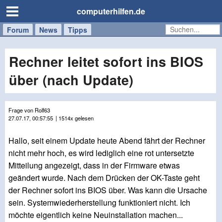
computerhilfen.de
Forum
Handy
Windows
Mac
News
Tipps
/
Tablet
Rechner leitet sofort ins BIOS
über (nach Update)
Frage von Rolf63
27.07.17, 00:57:55
| 1514x gelesen
Hallo, seit einem Update heute Abend fährt der Rechner
nicht mehr hoch, es wird lediglich eine rot untersetzte
Mitteilung angezeigt, dass in der Firmware etwas
geändert wurde. Nach dem Drücken der OK-Taste geht
der Rechner sofort ins BIOS über. Was kann die Ursache
sein. Systemwiederherstellung funktioniert nicht. Ich
möchte eigentlich keine Neuinstallation machen...