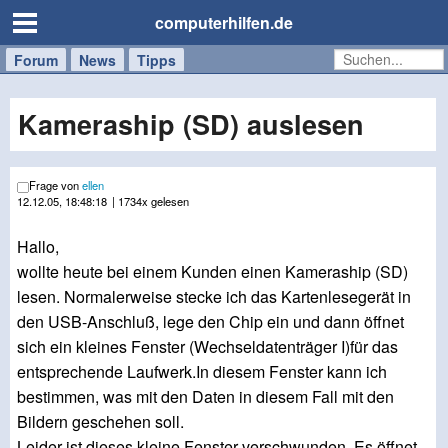
computerhilfen.de
Forum
Handy
Windows
Mac
News
Tipps
/
Tablet
Kameraship (SD) auslesen
Frage von
ellen
12.12.05, 18:48:18
| 1734x gelesen
Hallo,
wollte heute bei einem Kunden einen Kameraship (SD)
lesen. Normalerweise stecke ich das Kartenlesegerät in
den USB-Anschluß, lege den Chip ein und dann öffnet
sich ein kleines Fenster (Wechseldatenträger I)für das
entsprechende Laufwerk.In diesem Fenster kann ich
bestimmen, was mit den Daten in diesem Fall mit den
Bildern geschehen soll.
Leider ist dieses kleine Fenster verschwunden. Es öffnet