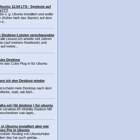
Ubuntu 12.04 LTS - Symbole auf
p???
be o. g. Ubuntu installiert und wollte
 (früher hieß das Starter) auf dem
 a...
: Desktop-Leisten verschwunden
 alle Linuxer,ich arbeite seit Jahren
ntu (auf meinem Notebook) und
auf meine...
ube Desktop
 das Cube Plug In für Ubuntu
nn ich den Desktop wieder
it erscheint mein Desktop nach dem
farbe, statt, wie bish...
aKa xgl (3d desktop ) für ubuntu
ine veraltete ATi Mobility Radeon M6
eschenkten vaio lapto...
in Ubuntu installiert aber wie
dows Prg in Ubuntu
absoluter Neuling von UbuntuHabe
iert das hat auch geklap...