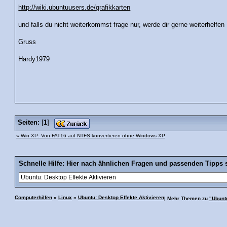
http://wiki.ubuntuusers.de/grafikkarten
und falls du nicht weiterkommst frage nur, werde dir gerne weiterhelfen
Gruss
Hardy1979
Seiten:
[
1
]
« Win XP: Von FAT16 auf NTFS konvertieren ohne Windows XP
Schnelle Hilfe: Hier nach ähnlichen Fragen und passenden Tipps 
Computerhilfen
»
Linux
»
Ubuntu: Desktop Effekte Aktivieren
| Mehr Themen zu
"Ubunt