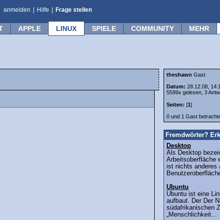
anmelden
|
Hilfe
|
Frage stellen
T
APPLE
LINUX
SPIELE
COMMUNITY
MEHR
theshawn
Gast
Datum:
28.12.08, 14:
5599x gelesen, 3 Antw
Seiten:
[
1
]
0 und 1 Gast betrach
Fremdwörter? Erk
Desktop
Als Desktop bezei
Arbeitsoberfläche
ist nichts anderes 
Benutzeroberfläche
Ubuntu
Ubuntu ist eine Li
aufbaut. Der Der 
südafrikanischen Z
„Menschlichkeit...