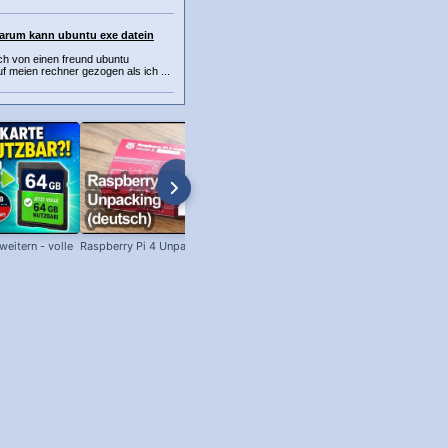
arum kann ubuntu exe datein
ich von einen freund ubuntu
 meien rechner gezogen als ich ...
eitern - volle
Raspberry Pi 4 Unpacking (deutsch)
SSH unter Windows: Per SSH am
Raspberry Pi anmelden!