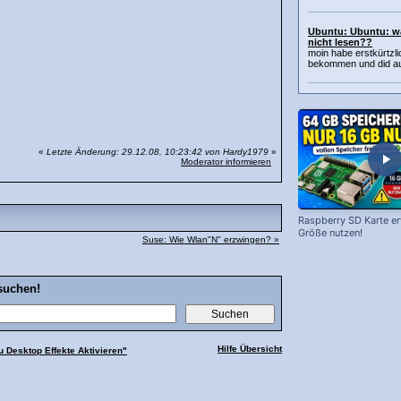
Ubuntu: Ubuntu: w
nicht lesen??
moin habe erstkürtzl
bekommen und did auf
«
Letzte Änderung: 29.12.08, 10:23:42 von Hardy1979
»
Moderator informieren
Raspberry SD Karte erw
Größe nutzen!
Suse: Wie Wlan"N" erzwingen? »
suchen!
Hilfe Übersicht
u Desktop Effekte Aktivieren"