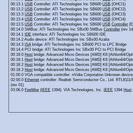
00:13.1
USB
Controller: ATI Technologies Inc SB600
USB
(OHCI1)
00:13.2
USB
Controller: ATI Technologies Inc SB600
USB
(OHCI2)
00:13.3
USB
Controller: ATI Technologies Inc SB600
USB
(OHCI3)
00:13.4
USB
Controller: ATI Technologies Inc SB600
USB
(OHCI4)
00:13.5
USB
Controller: ATI Technologies Inc SB600
USB
Controller
(E
00:14.0 SMBus: ATI Technologies Inc SBx00 SMBus
Controller
(rev 14
00:14.1
IDE
interface: ATI Technologies Inc SB600 IDE
00:14.2 Audio device: ATI Technologies Inc SBx00 Azalia
00:14.3
ISA
bridge: ATI Technologies Inc SB600 PCI to LPC Bridge
00:14.4 PCI bridge: ATI Technologies Inc SBx00 PCI to PCI Bridge
00:18.0
Host
bridge: Advanced Micro Devices [AMD] K8 [Athlon64/Opte
00:18.1
Host
bridge: Advanced Micro Devices [AMD] K8 [Athlon64/Opt
00:18.2
Host
bridge: Advanced Micro Devices [AMD] K8 [Athlon64/Opt
00:18.3
Host
bridge: Advanced Micro Devices [AMD] K8 [Athlon64/Opte
01:00.0 VGA compatible controller: nVidia Corporation Unknown device
02:00.0
Ethernet
controller: Realtek Semiconductor Co., Ltd. RTL8111
(rev 01)
03:06.0
FireWire
(IEEE
1394): VIA Technologies, Inc.
IEEE
1394
Host