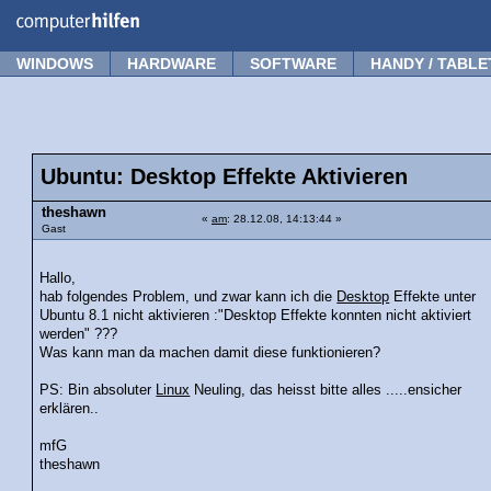
Forum
Tipps
News
Frage stellen
WINDOWS
HARDWARE
SOFTWARE
HANDY / TABLE
Ubuntu: Desktop Effekte Aktivieren
theshawn
«
am
: 28.12.08, 14:13:44 »
Gast
Hallo,
hab folgendes Problem, und zwar kann ich die
Desktop
Effekte unter
Ubuntu 8.1 nicht aktivieren :"Desktop Effekte konnten nicht aktiviert
werden" ???
Was kann man da machen damit diese funktionieren?
PS: Bin absoluter
Linux
Neuling, das heisst bitte alles .....ensicher
erklären..
mfG
theshawn