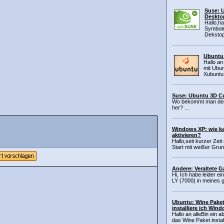
Suse: 
Deskto
Hallo,ha
Symbole
Dekstop
Ubuntu
Hallo an
mit Ubu
Xubuntu 
Suse: Ubuntu 3D C
Wo bekommt man denn
her? ...
Windows XP: wie ka
aktivieren?
Hallo,seit kurzer Ze
Start mit weißer Grund
Andere: Veraltete G
Hi, Ich habe leider e
LY (7000) in meines g
Ubuntu: Wine Paket 
installiere ich Win
Hallo an alleBin ein 
das Wine Paket install