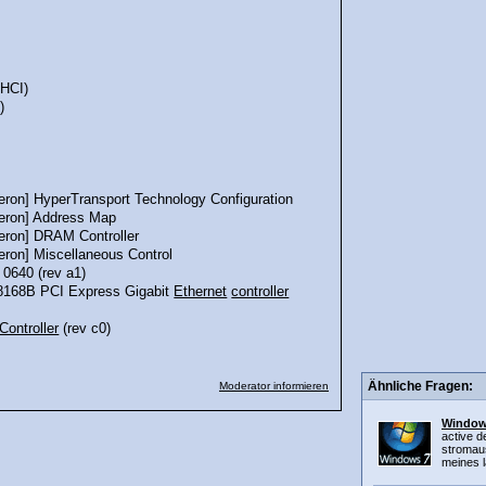
HCI)
)
ron] HyperTransport Technology Configuration
eron] Address Map
eron] DRAM Controller
ron] Miscellaneous Control
 0640 (rev a1)
/8168B PCI Express Gigabit
Ethernet
controller
Controller
(rev c0)
Ähnliche Fragen:
Moderator informieren
Windows
active d
stromaus
meines l