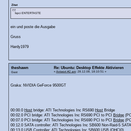
Zitat
lspci ENTERTASTE
ein und poste die Ausgabe
Gruss
Hardy1979
theshawn
Re: Ubuntu: Desktop Effekte Aktivieren
«
Antwort #2 am
: 28.12.08, 18:10:51 »
Gast
Graka: NVIDIA GeForce 9500GT
00:00.0
Host
bridge: ATI Technologies Inc RS690
Host
Bridge
00:02.0 PCI bridge: ATI Technologies Inc RS690 PCI to PCI
Bridge
(PC
00:07.0 PCI bridge: ATI Technologies Inc RS690 PCI to PCI
Bridge
(PC
00:12.0 SATA controller: ATI Technologies Inc SB600 Non-Raid-5 SAT
00:13.0
USB
Controller: ATI Technologies Inc SB600
USB
(OHCI0)