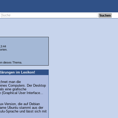
13:44
orten.
ten dieses Thema.
lärungen im Lexikon!
chnet man die
 eines Computers. Der Desktop
als eine grafische
 (Graphical User Interface...
nux-Version, die auf Debian
Name Ubuntu stammt aus der
ulu-Sprache und lässt sich mit