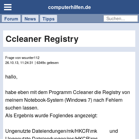
computerhilfen.de
Forum
Handy
Windows
Mac
News
Tipps
/
Tablet
Ccleaner Registry
Frage von wsunter112
26.10.13, 11:24:31
| 6349x gelesen
hallo,
habe eben mit dem Programm Ccleaner die Registry von
meinem Notebook-System (Windows 7) nach Fehlern
suchen lassen.
Als Ergebnis wurde Foglendes angezeigt:
Ungenutzte Dateiendungen/mk/HKCR\mk und
Ungenutzte Dateiendungen/res/HKCR\res