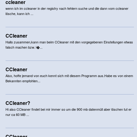
ccleaner
wenn ich im ccleaner in der registry nach fehlern suche und die dann vom ccleaner
lösche, kann ich ...
CCleaner
Hallo zusammen,kann man beim CCleaner mit den vorgegebenen Einstellungen etwas
falsch machen bzw. l�...
CCleaner
Also, hoffe jemand von euch kennt sich mit diesem Programm aus.Habe es von einem
Bekannten empfohlen...
CCleaner?
Hi also CCleaner findet bei mir immer so um die 900 mb datenmüll aber löschen tut er
nur ca 60 MB ...
CCleaner