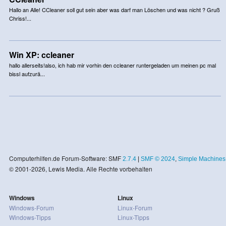
Hallo an Alle! CCleaner soll gut sein aber was darf man Löschen und was nicht ? Gruß
Chriss!...
Win XP: ccleaner
hallo allerseits!also, ich hab mir vorhin den ccleaner runtergeladen um meinen pc mal
bissl aufzurä...
Computerhilfen.de Forum-Software: SMF
2.7.4
|
SMF © 2024
,
Simple Machines
© 2001-2026, Lewis Media. Alle Rechte vorbehalten
Windows
Linux
Windows-Forum
Linux-Forum
Windows-Tipps
Linux-Tipps