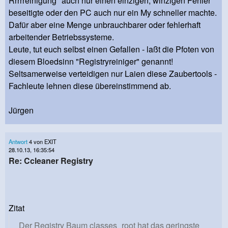
Rrrrreinigung" auch nur einen einzigen, winzigen Fehler
beseitigte oder den PC auch nur ein My schneller machte.
Dafür aber eine Menge unbrauchbarer oder fehlerhaft
arbeitender Betriebssysteme.
Leute, tut euch selbst einen Gefallen - laßt die Pfoten von
diesem Bloedsinn "Registryreiniger" genannt!
Seltsamerweise verteidigen nur Laien diese Zaubertools -
Fachleute lehnen diese übereinstimmend ab.
Jürgen
Antwort
4 von EXIT
28.10.13, 16:35:54
Re: Ccleaner Registry
Zitat
Der Registry Baum classes_root hat das geringste