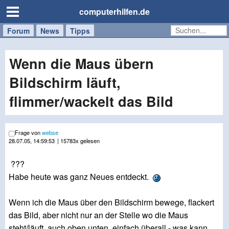
computerhilfen.de
Forum
Handy
Windows
Mac
News
Tipps
/
Tablet
Wenn die Maus übern
Bildschirm läuft,
flimmer/wackelt das Bild
Frage von
webse
28.07.05, 14:59:53
| 15783x gelesen
???
Habe heute was ganz Neues entdeckt.
Wenn ich die Maus über den Bildschirm bewege, flackert
das Bild, aber nicht nur an der Stelle wo die Maus
steht/läuft, auch oben unten, einfach überall - was kann