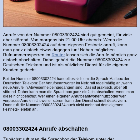
Anrufe von der Nummer 08003302424 sind gut gemeint, für viele
aber störend. Von morgens bis 21:00 Uhr abends: Wenn die
Nummer 08003302424 auf dem eigenen Festnetz anruft, kann
man ganz einfach etwas dagegen tun! Neben möglichen
Rufnummernsperren im
Router
lassen sich die Anrufe nämlich ganz
einfach abschalten. Dabei gehört die Nummer 08003302424 zur
Deutschen Telekom und ist als nützlicher Dienst für die eigenen
Kunden gedacht.
Bei der Nummer 08003302424 handelt es sich um die Sprach-Mailbox der
Deutschen Telekom: Der Anrufbeantworter im Netz ruft regelmäßig an, wenn
neue Anrufe in Abwesenheit eingegangen sind. Das ist praktisch, aber oft
störend: Daher kann man die Sprachbox ganz einfach abschalten, wenn man
diese nicht benötigt. Wer einen eigenen Anrufbeantworter nutzt oder wen
verpasste Anrufe nicht weiter stören, kann den Dienst schnell deaktiviern:
Dann ruft die Nummer 08003302424 auch nicht mehr auf dem eigenen
Festnetz-Telefon an.
08003302424 Anrufe abschalten
Zunächst ruft man die Sprachbox der Telekom unter der