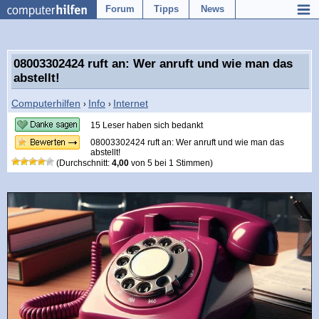
Forum
Tipps
News
08003302424 ruft an: Wer anruft und wie man das
abstellt!
Computerhilfen
Info
Internet
›
›
15 Leser haben sich bedankt
08003302424 ruft an: Wer anruft und wie man das
abstellt!
(Durchschnitt:
4,00
von
5
bei
1
Stimmen)