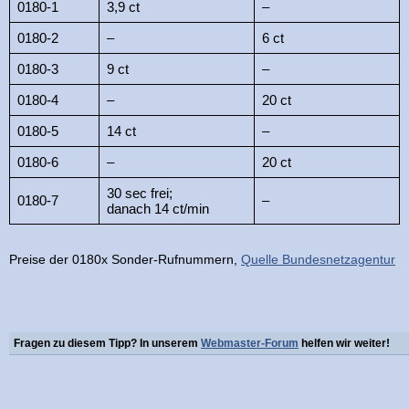
0180-1
3,9 ct
–
0180-2
–
6 ct
0180-3
9 ct
–
0180-4
–
20 ct
0180-5
14 ct
–
0180-6
–
20 ct
30 sec frei;
0180-7
–
danach 14 ct/min
Preise der 0180x Sonder-Rufnummern,
Quelle Bundesnetzagentur
Fragen zu diesem Tipp? In unserem
Webmaster-Forum
helfen wir weiter!