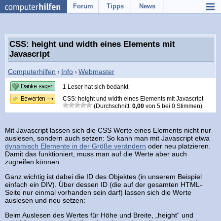
Forum
Tipps
News
CSS: height und width eines Elements mit
Javascript
Computerhilfen
Info
Webmaster
›
›
1 Leser hat sich bedankt
CSS: height und width eines Elements mit Javascript
(Durchschnitt:
0,00
von
5
bei
0
Stimmen)
Mit Javascript lassen sich die CSS Werte eines Elements nicht nur
auslesen, sondern auch setzen: So kann man mit Javascript etwa
dynamisch Elemente in der Größe verändern
oder neu platzieren.
Damit das funktioniert, muss man auf die Werte aber auch
zugreifen können.
Ganz wichtig ist dabei die ID des Objektes (in unserem Beispiel
einfach ein DIV). Über dessen ID (die auf der gesamten HTML-
Seite nur einmal vorhanden sein darf) lassen sich die Werte
auslesen und neu setzen:
Beim Auslesen des Wertes für Höhe und Breite, „height“ und