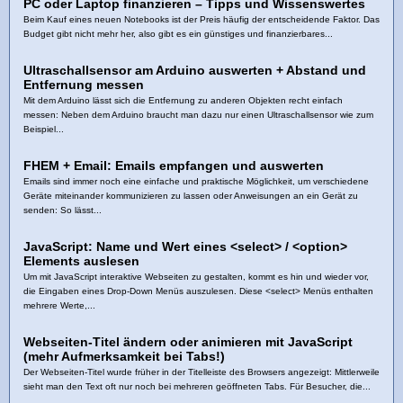
PC oder Laptop finanzieren – Tipps und Wissenswertes
Beim Kauf eines neuen Notebooks ist der Preis häufig der entscheidende Faktor. Das
Budget gibt nicht mehr her, also gibt es ein günstiges und finanzierbares...
Ultraschallsensor am Arduino auswerten + Abstand und
Entfernung messen
Mit dem Arduino lässt sich die Entfernung zu anderen Objekten recht einfach
messen: Neben dem Arduino braucht man dazu nur einen Ultraschallsensor wie zum
Beispiel...
FHEM + Email: Emails empfangen und auswerten
Emails sind immer noch eine einfache und praktische Möglichkeit, um verschiedene
Geräte miteinander kommunizieren zu lassen oder Anweisungen an ein Gerät zu
senden: So lässt...
JavaScript: Name und Wert eines <select> / <option>
Elements auslesen
Um mit JavaScript interaktive Webseiten zu gestalten, kommt es hin und wieder vor,
die Eingaben eines Drop-Down Menüs auszulesen. Diese <select> Menüs enthalten
mehrere Werte,...
Webseiten-Titel ändern oder animieren mit JavaScript
(mehr Aufmerksamkeit bei Tabs!)
Der Webseiten-Titel wurde früher in der Titelleiste des Browsers angezeigt: Mittlerweile
sieht man den Text oft nur noch bei mehreren geöffneten Tabs. Für Besucher, die...