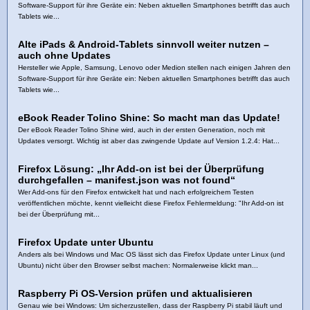
Software‑Support für ihre Geräte ein: Neben aktuellen Smartphones betrifft das auch
Tablets wie...
Alte iPads & Android‑Tablets sinnvoll weiter nutzen –
auch ohne Updates
Hersteller wie Apple, Samsung, Lenovo oder Medion stellen nach einigen Jahren den
Software‑Support für ihre Geräte ein: Neben aktuellen Smartphones betrifft das auch
Tablets wie...
eBook Reader Tolino Shine: So macht man das Update!
Der eBook Reader Tolino Shine wird, auch in der ersten Generation, noch mit
Updates versorgt. Wichtig ist aber das zwingende Update auf Version 1.2.4: Hat...
Firefox Lösung: „Ihr Add-on ist bei der Überprüfung
durchgefallen – manifest.json was not found“
Wer Add-ons für den Firefox entwickelt hat und nach erfolgreichem Testen
veröffentlichen möchte, kennt vielleicht diese Firefox Fehlermeldung: "Ihr Add-on ist
bei der Überprüfung mit...
Firefox Update unter Ubuntu
Anders als bei Windows und Mac OS lässt sich das Firefox Update unter Linux (und
Ubuntu) nicht über den Browser selbst machen: Normalerweise klickt man...
Raspberry Pi OS-Version prüfen und aktualisieren
Genau wie bei Windows: Um sicherzustellen, dass der Raspberry Pi stabil läuft und