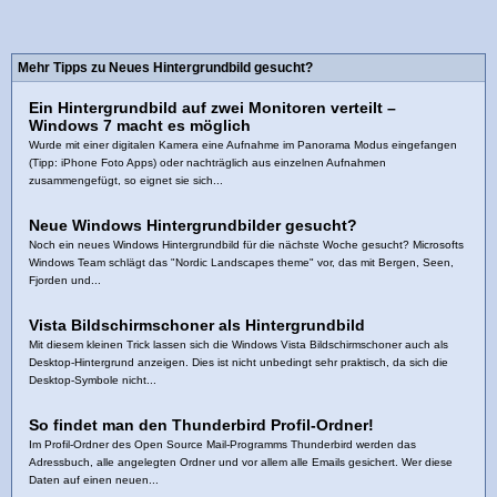
Mehr Tipps zu Neues Hintergrundbild gesucht?
Ein Hintergrundbild auf zwei Monitoren verteilt –
Windows 7 macht es möglich
Wurde mit einer digitalen Kamera eine Aufnahme im Panorama Modus eingefangen
(Tipp: iPhone Foto Apps) oder nachträglich aus einzelnen Aufnahmen
zusammengefügt, so eignet sie sich...
Neue Windows Hintergrundbilder gesucht?
Noch ein neues Windows Hintergrundbild für die nächste Woche gesucht? Microsofts
Windows Team schlägt das "Nordic Landscapes theme" vor, das mit Bergen, Seen,
Fjorden und...
Vista Bildschirmschoner als Hintergrundbild
Mit diesem kleinen Trick lassen sich die Windows Vista Bildschirmschoner auch als
Desktop-Hintergrund anzeigen. Dies ist nicht unbedingt sehr praktisch, da sich die
Desktop-Symbole nicht...
So findet man den Thunderbird Profil-Ordner!
Im Profil-Ordner des Open Source Mail-Programms Thunderbird werden das
Adressbuch, alle angelegten Ordner und vor allem alle Emails gesichert. Wer diese
Daten auf einen neuen...