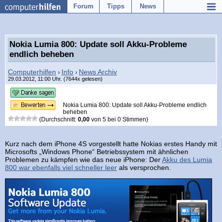
Forum
Tipps
News
Nokia Lumia 800: Update soll Akku-Probleme
endlich beheben
Computerhilfen
Info
News Archiv
›
›
29.03.2012, 11:00 Uhr. (7644x gelesen)
Nokia Lumia 800: Update soll Akku-Probleme endlich
beheben
(Durchschnitt:
0,00
von
5
bei
0
Stimmen)
Kurz nach dem iPhone 4S vorgestellt hatte Nokias erstes Handy mit
Microsofts „Windows Phone“ Betriebssystem mit ähnlichen
Problemen zu kämpfen wie das neue iPhone: Der
Akku des Lumia
800 war ebenfalls viel schneller leer
als versprochen.