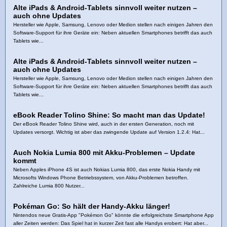
Alte iPads & Android‑Tablets sinnvoll weiter nutzen –
auch ohne Updates
Hersteller wie Apple, Samsung, Lenovo oder Medion stellen nach einigen Jahren den
Software‑Support für ihre Geräte ein: Neben aktuellen Smartphones betrifft das auch
Tablets wie...
Alte iPads & Android‑Tablets sinnvoll weiter nutzen –
auch ohne Updates
Hersteller wie Apple, Samsung, Lenovo oder Medion stellen nach einigen Jahren den
Software‑Support für ihre Geräte ein: Neben aktuellen Smartphones betrifft das auch
Tablets wie...
eBook Reader Tolino Shine: So macht man das Update!
Der eBook Reader Tolino Shine wird, auch in der ersten Generation, noch mit
Updates versorgt. Wichtig ist aber das zwingende Update auf Version 1.2.4: Hat...
Auch Nokia Lumia 800 mit Akku-Problemen – Update
kommt
Neben Apples iPhone 4S ist auch Nokias Lumia 800, das erste Nokia Handy mit
Microsofts Windows Phone Betriebssystem, von Akku-Problemen betroffen.
Zahlreiche Lumia 800 Nutzer...
Pokéman Go: So hält der Handy-Akku länger!
Nintendos neue Gratis-App "Pokémon Go" könnte die erfolgreichste Smartphone App
aller Zeiten werden: Das Spiel hat in kurzer Zeit fast alle Handys erobert: Hat aber...