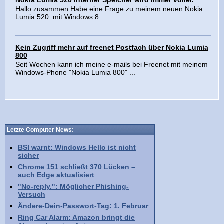
Nokia Lumia 520 Interner Speicher wird immer voller.
Hallo zusammen.Habe eine Frage zu meinem neuen Nokia
Lumia 520 mit Windows 8....
Kein Zugriff mehr auf freenet Postfach über Nokia Lumia
800
Seit Wochen kann ich meine e-mails bei Freenet mit meinem
Windows-Phone "Nokia Lumia 800" ...
Letzte Computer News:
BSI warnt: Windows Hello ist nicht
sicher
Chrome 151 schließt 370 Lücken –
auch Edge aktualisiert
"No-reply.": Möglicher Phishing-
Versuch
Ändere-Dein-Passwort-Tag: 1. Februar
Ring Car Alarm: Amazon bringt die