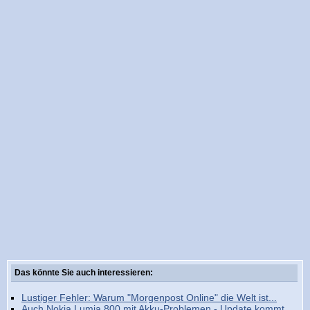
Das könnte Sie auch interessieren:
Lustiger Fehler: Warum "Morgenpost Online" die Welt ist...
Auch Nokia Lumia 800 mit Akku-Problemen - Update kommt