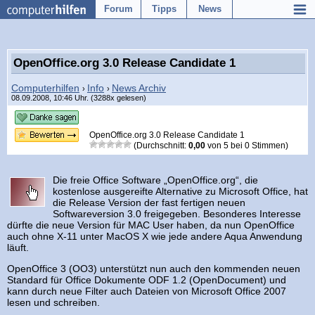
Forum
Tipps
News
OpenOffice.org 3.0 Release Candidate 1
Computerhilfen
Info
News Archiv
›
›
08.09.2008, 10:46 Uhr. (3288x gelesen)
OpenOffice.org 3.0 Release Candidate 1
(Durchschnitt:
0,00
von
5
bei
0
Stimmen)
Die freie Office Software „OpenOffice.org“, die
kostenlose ausgereifte Alternative zu Microsoft Office, hat
die Release Version der fast fertigen neuen
Softwareversion 3.0 freigegeben. Besonderes Interesse
dürfte die neue Version für MAC User haben, da nun OpenOffice
auch ohne X-11 unter MacOS X wie jede andere Aqua Anwendung
läuft.
OpenOffice 3 (OO3) unterstützt nun auch den kommenden neuen
Standard für Office Dokumente ODF 1.2 (OpenDocument) und
kann durch neue Filter auch Dateien von Microsoft Office 2007
lesen und schreiben.