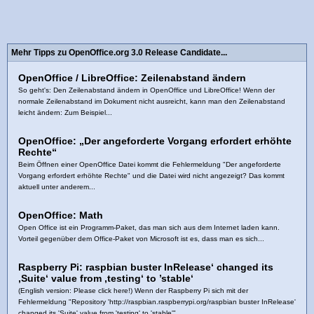
Mehr Tipps zu OpenOffice.org 3.0 Release Candidate...
OpenOffice / LibreOffice: Zeilenabstand ändern
So geht's: Den Zeilenabstand ändern in OpenOffice und LibreOffice! Wenn der
normale Zeilenabstand im Dokument nicht ausreicht, kann man den Zeilenabstand
leicht ändern: Zum Beispiel...
OpenOffice: „Der angeforderte Vorgang erfordert erhöhte
Rechte“
Beim Öffnen einer OpenOffice Datei kommt die Fehlermeldung "Der angeforderte
Vorgang erfordert erhöhte Rechte" und die Datei wird nicht angezeigt? Das kommt
aktuell unter anderem...
OpenOffice: Math
Open Office ist ein Programm-Paket, das man sich aus dem Internet laden kann.
Vorteil gegenüber dem Office-Paket von Microsoft ist es, dass man es sich...
Raspberry Pi: raspbian buster InRelease‘ changed its
‚Suite‘ value from ‚testing‘ to ’stable‘
(English version: Please click here!) Wenn der Raspberry Pi sich mit der
Fehlermeldung "Repository 'http://raspbian.raspberrypi.org/raspbian buster InRelease'
changed its 'Suite' value from 'testing' to 'stable'"...