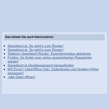
Das könnte Sie auch interessieren:
Speedport.ip: So geht's zum Router!
Speedport.ip: So geht's zum Router!
Telekom Speedport Router: Expertenmodus aktivieren
Firefox: So findet man seine gespeicherten Passwörter
wieder!
Speedport.ip Gerätepasswort herausfinden
MS Excel / LibreOffice Calc: Zeilenbreite und Spalten-Höhe
anpassen!
.wbk Datei öffnen!