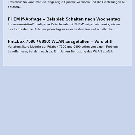
umstellen: So kann man die angezeigte Sprache wechseln und die Einstellungen auf
deutsch...
FHEM if-Abfrage – Beispiel: Schalten nach Wochentag
In unserem Artikel "Intelligente Zeitschaltuhr mit FHEM" zeigen wir bereits, wie man
das Licht oder die Rolläden jeden Tag zu einer bestimmten Zeit schalten kann...
Fritzbox 7590 / 6890: WLAN ausgefallen – Vorsicht!
Vor allem ältere Modelle der Fritzbox 7590 und 6890 sollen von einem Problem
betroffen sein, bei dem nach ca. fünf Jahren Benutzung das WLAN ausfällt:...