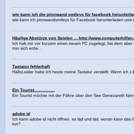
wie kann ich die pinnwand smileys für facebook herunterl
wie kann ich pinnwandsmileys für Facebook herunterladen und w
Häufige Abstürze von Spielen ... http://www.computerhilfen.
Ich hab mir vor kurzem einen neuen PC zugelegt, bei dem aber 
min sich entw...
Tastatur fehlerhaft
HalloLeider habe ich heute meine Tastatur verstellt. Wenn ich z.B
Ein Tourist.................
Ein Tourist möchte mit der Fähre über den See Genezareth fahr
adobe id
Ich kann adobe id nicht öffnen. es läd und läd. woran kann das 
tun? ...