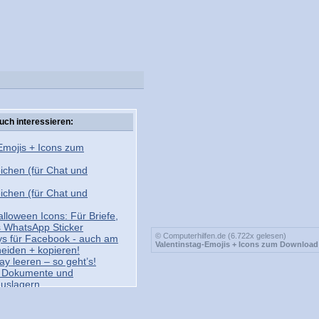
uch interessieren:
Emojis + Icons zum
ichen (für Chat und
ichen (für Chat und
lloween Icons: Für Briefe,
s WhatsApp Sticker
© Computerhilfen.de (6.722x gelesen)
ys für Facebook - auch am
Valentinstag-Emojis + Icons zum Download
eiden + kopieren!
ay leeren – so geht’s!
d Dokumente und
auslagern