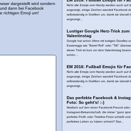
EM 2016: Fußball Emojis für Fa
owser dargestellt wird sondern
Nicht alle Emojis vom Handy werden auch auf
n und dann bei Facebook
angezeigt, einige Zeichen wandelt Facebook d
e richtigen Emoji um!
selbstständig in Grafiken um, damit sie überall ri
angezeigt...
Lustiger Google Herz-Trick zum
Valentinstag
Google hat schon öfters mit lustigen Doodles o
Eastereggs wie "Barrel Roll" oder "Tilt!" überras
dieser Trick ist kurz vor dem Valentinstag beso
schön:...
EM 2016: Fußball Emojis für Fa
Nicht alle Emojis vom Handy werden auch auf
angezeigt, einige Zeichen wandelt Facebook d
selbstständig in Grafiken um, damit sie überall ri
angezeigt...
Das perfekte Facebook & Insta
Foto: So geht’s! :-)
Neidisch auf den einen Facebook-Freund oder 
Instagram-Bekanntschaft, die immer "ganz spo
perfekte Profil- oder Timeline-Fotos schießt und
perfektes Leben zu haben scheint? Das...