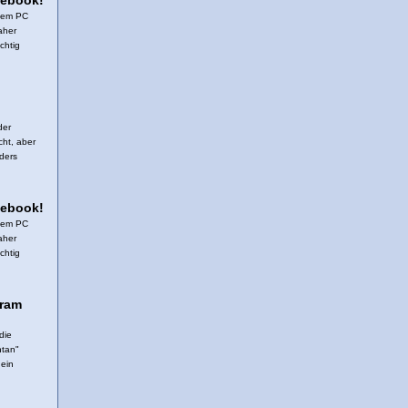
cebook!
 dem PC
aher
chtig
der
cht, aber
nders
cebook!
 dem PC
aher
chtig
gram
die
ntan"
 ein