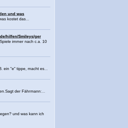
aden und was
as kostet das...
de/hilfen/Smileys/ger
Spiele immer nach c.a. 10
. ein "e" tippe, macht es...
en.Sagt der Fährmann:...
liegen? und was kann ich