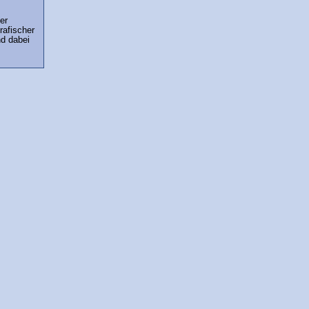
er
afischer
nd dabei