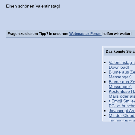
Einen schönen Valentinstag!
Fragen zu diesem Tipp? In unserem
Webmaster-Forum
helfen wir weiter!
Das könnte Sie a
Valentinstag-
Download!
Blume aus Ze
Messenger)
Blume aus Ze
Messenger)
Kostenlose Ha
Mails oder al
• Emoji Smile
PC: ✂ Auschn
Javascript Arr
Mit der Clou
Technologie 