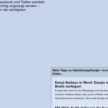
Facebook und Twitter wandeln
 richtig angezeigt werden –
r die wichtigsten
Mehr Tipps zu Valentinstag-Emojis + Ic
Down...
Emoji-Smileys in Word: Emojis i
Briefe einfügen!
Emojis sind nicht nur für WhatsApp und Facebo
schicken Smileys lassen sich auch in Briefe un
Text-Dokumente einbauen: Da es die Emojis nich