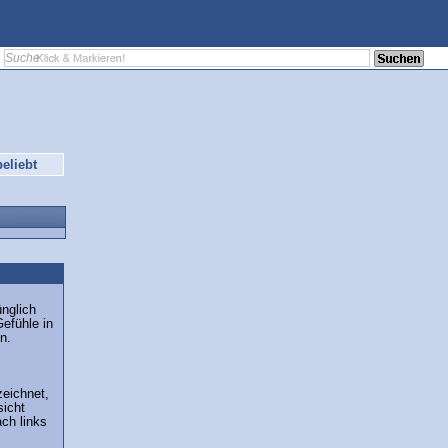
eliebt
ünglich
efühle in
n.
eichnet,
sicht
ch links