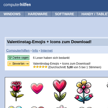
Forum
Tipps
News
Frage stellen
WINDOWS
HARDWARE
SOFTWARE
HANDY / TABLE
Valentinstag-Emojis + Icons zum Download!
Computerhilfen
Info
Internet
›
›
6 Leser haben sich bedankt
Valentinstag-Emojis + Icons zum Download!
(Durchschnitt:
5,00
von
5
bei
1
Stimmen)