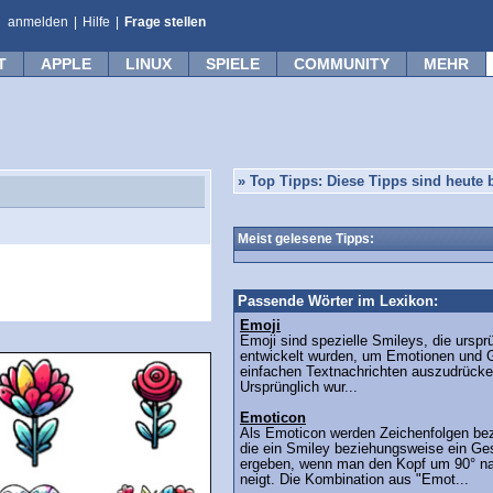
anmelden
|
Hilfe
|
Frage stellen
T
APPLE
LINUX
SPIELE
COMMUNITY
MEHR
»
Top Tipps: Diese Tipps sind heute b
Meist gelesene Tipps:
Passende Wörter im Lexikon:
Emoji
Emoji sind spezielle Smileys, die urspr
entwickelt wurden, um Emotionen und G
einfachen Textnachrichten auszudrücke
Ursprünglich wur...
Emoticon
Als Emoticon werden Zeichenfolgen bez
die ein Smiley beziehungsweise ein Ge
ergeben, wenn man den Kopf um 90° na
neigt. Die Kombination aus "Emot...