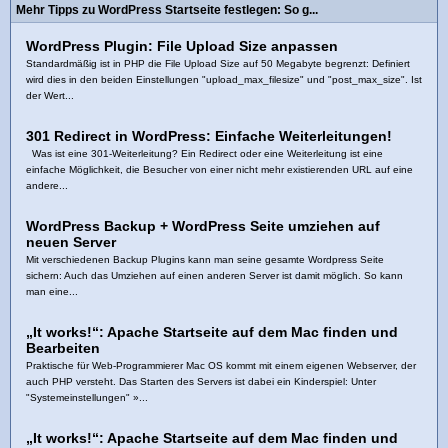
Mehr Tipps zu WordPress Startseite festlegen: So g...
WordPress Plugin: File Upload Size anpassen
Standardmäßig ist in PHP die File Upload Size auf 50 Megabyte begrenzt: Definiert
wird dies in den beiden Einstellungen "upload_max_filesize" und "post_max_size". Ist
der Wert...
301 Redirect in WordPress: Einfache Weiterleitungen!
Was ist eine 301-Weiterleitung? Ein Redirect oder eine Weiterleitung ist eine
einfache Möglichkeit, die Besucher von einer nicht mehr existierenden URL auf eine
andere...
WordPress Backup + WordPress Seite umziehen auf
neuen Server
Mit verschiedenen Backup Plugins kann man seine gesamte Wordpress Seite
sichern: Auch das Umziehen auf einen anderen Server ist damit möglich. So kann
man eine...
„It works!“: Apache Startseite auf dem Mac finden und
Bearbeiten
Praktische für Web-Programmierer Mac OS kommt mit einem eigenen Webserver, der
auch PHP versteht. Das Starten des Servers ist dabei ein Kinderspiel: Unter
"Systemeinstellungen" »...
„It works!“: Apache Startseite auf dem Mac finden und