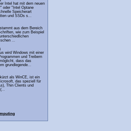
er Intel hat mit dem neuen
" oder "Intel Optane
hnelle Speicherart
atten und SSDs s...
h stammt aus dem Bereich
chriften, wie zum Beispiel
 unterschiedlichen
ischen ...
s
us wird Windows mit einer
Programmen und Treibern
möglicht, dass das
em grundlegende...
ürzt als WinCE, ist ein
rosoft, das speziell für
), Thin Clients und
...
omputing