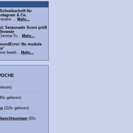
chreibschrift für
nstagram & Co.
erator ...
Mehr...
l: Serponado Score prüft
 Browser
Chrome-To...
Mehr...
oundError: No module
or'
eos bearb...
Mehr...
 WOCHE
elesen)
40x gelesen)
bs
(110x gelesen)
beschleunigen
(55x