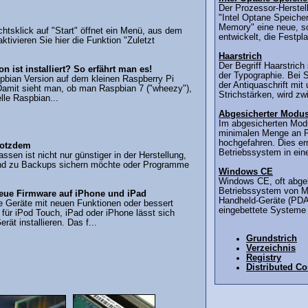
Der Prozessor-Herstell
"Intel Optane Speicher
Memory" eine neue, sc
tsklick auf "Start" öffnet ein Menü, aus dem
entwickelt, die Festpl
tivieren Sie hier die Funktion "Zuletzt
Haarstrich
Der Begriff Haarstric
 ist installiert? So erfährt man es!
der Typographie. Bei S
pbian Version auf dem kleinen Raspberry Pi
der Antiquaschrift mit
hl: Damit sieht man, ob man Raspbian 7 ("wheezy"),
Strichstärken, wird zw
elle Raspbian...
Abgesicherter Modu
Im abgesicherten Mod
minimalen Menge an 
hochgefahren. Dies er
rotzdem
Betriebssystem in ein
 ist nicht nur günstiger in der Herstellung,
und zu Backups sichern möchte oder Programme
Windows CE
Windows CE, oft abgek
Betriebssystem von Mic
 neue Firmware auf iPhone und iPad
Handheld-Geräte (PDAs
e Geräte mit neuen Funktionen oder bessert
eingebettete Systeme (
für iPod Touch, iPad oder iPhone lässt sich
ät installieren. Das f...
Grundstrich
Verzeichnis
Registry
Distributed C