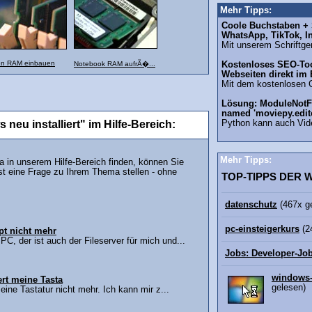
Mehr Tipps:
Coole Buchstaben + S
WhatsApp, TikTok, I
Mit unserem Schriftgen
n RAM einbauen
Notebook RAM aufrÃ�...
Kostenloses SEO-Too
Webseiten direkt im
Mit dem kostenlosen 
Lösung: ModuleNotF
named 'moviepy.edit
 neu installiert" im Hilfe-Bereich:
Python kann auch Vid
Mehr Tipps:
in unserem Hilfe-Bereich finden, können Sie
st eine Frage zu Ihrem Thema stellen - ohne
TOP-TIPPS DER
datenschutz
(467x g
pc-einsteigerkurs
(2
ppt nicht mehr
, der ist auch der Fileserver für mich und...
Jobs: Developer-Jo
windows-
ert meine Tasta
gelesen)
eine Tastatur nicht mehr. Ich kann mir z...