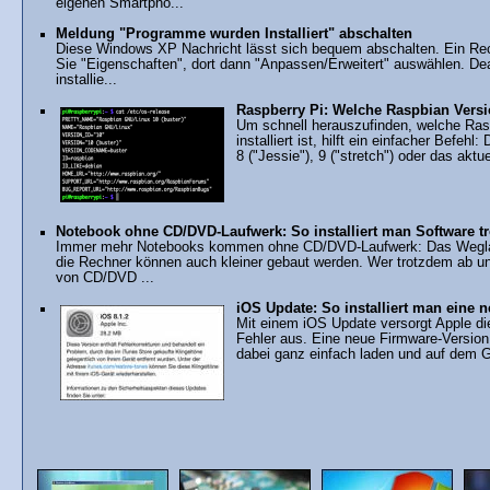
eigenen Smartpho...
Meldung "Programme wurden Installiert" abschalten
Diese Windows XP Nachricht lässt sich bequem abschalten. Ein Rech
Sie "Eigenschaften", dort dann "Anpassen/Erweitert" auswählen. Deak
installie...
Raspberry Pi: Welche Raspbian Version
Um schnell herauszufinden, welche Ras
installiert ist, hilft ein einfacher Befe
8 ("Jessie"), 9 ("stretch") oder das aktu
Notebook ohne CD/DVD-Laufwerk: So installiert man Software t
Immer mehr Notebooks kommen ohne CD/DVD-Laufwerk: Das Weglassen
die Rechner können auch kleiner gebaut werden. Wer trotzdem ab 
von CD/DVD ...
iOS Update: So installiert man eine
Mit einem iOS Update versorgt Apple di
Fehler aus. Eine neue Firmware-Version 
dabei ganz einfach laden und auf dem Ger