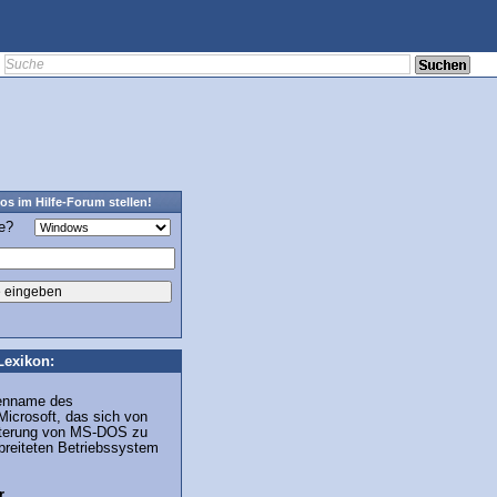
os im Hilfe-Forum stellen!
ge?
Lexikon:
kenname des
icrosoft, das sich von
eiterung von MS-DOS zu
breiteten Betriebssystem
r