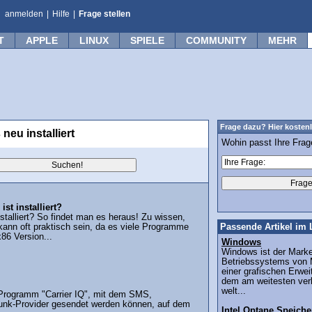
anmelden
|
Hilfe
|
Frage stellen
T
APPLE
LINUX
SPIELE
COMMUNITY
MEHR
Frage dazu? Hier kostenl
neu installiert
Wohin passt Ihre Fra
st installiert?
nstalliert? So findet man es heraus! Zu wissen,
 kann oft praktisch sein, da es viele Programme
Passende Artikel im 
86 Version...
Windows
Windows ist der Mar
Betriebssystems von M
einer grafischen Erw
dem am weitesten ver
welt...
 Programm "Carrier IQ", mit dem SMS,
lfunk-Provider gesendet werden können, auf dem
Intel Optane Speiche