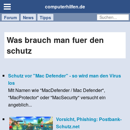
computerhilfen.de
Forum
Handy
Windows
Mac
News
Tipps
/
Tablet
Was brauch man fuer den
schutz
Schutz vor "Mac Defender" - so wird man den Virus
los
Mit Namen wie "MacDefender / Mac Defender",
"MacProtector" oder "MacSecurity" versucht ein
angeblich...
Vorsicht, Phishing: Postbank-
Schutz.net