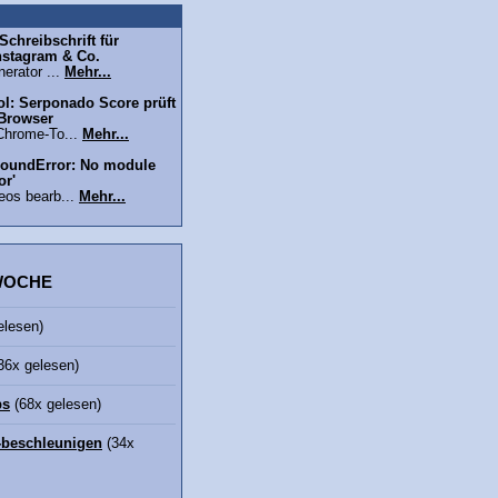
chreibschrift für
nstagram & Co.
erator ...
Mehr...
l: Serponado Score prüft
 Browser
Chrome-To...
Mehr...
oundError: No module
or'
eos bearb...
Mehr...
 WOCHE
elesen)
36x gelesen)
bs
(68x gelesen)
beschleunigen
(34x