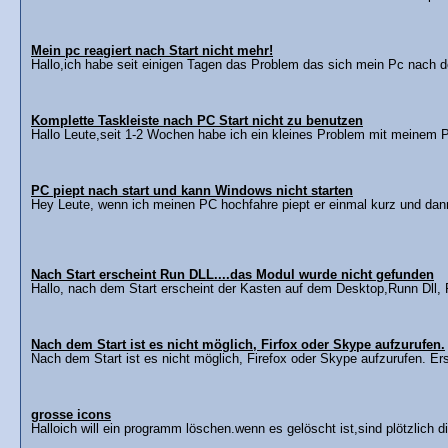
Mein pc reagiert nach Start nicht mehr!
Hallo,ich habe seit einigen Tagen das Problem das sich mein Pc nach de
Komplette Taskleiste nach PC Start nicht zu benutzen
Hallo Leute,seit 1-2 Wochen habe ich ein kleines Problem mit meinem P
PC piept nach start und kann Windows nicht starten
Hey Leute, wenn ich meinen PC hochfahre piept er einmal kurz und dann
Nach Start erscheint Run DLL....das Modul wurde nicht gefunden
Hallo, nach dem Start erscheint der Kasten auf dem Desktop,Runn Dll, 
Nach dem Start ist es nicht möglich, Firfox oder Skype aufzurufen.
Nach dem Start ist es nicht möglich, Firefox oder Skype aufzurufen. Er
grosse icons
Halloich will ein programm löschen.wenn es gelöscht ist,sind plötzlich di