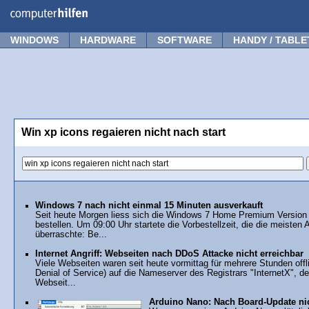
Forum
Tipps
News
Frage stellen
WINDOWS
HARDWARE
SOFTWARE
HANDY / TABLE
Win xp icons regaieren nicht nach start
Windows 7 nach nicht einmal 15 Minuten ausverkauft
Seit heute Morgen liess sich die Windows 7 Home Premium Version 
bestellen. Um 09:00 Uhr startete die Vorbestellzeit, die die meisten
überraschte: Be...
Internet Angriff: Webseiten nach DDoS Attacke nicht erreichbar
Viele Webseiten waren seit heute vormittag für mehrere Stunden offl
Denial of Service) auf die Nameserver des Registrars "InternetX", d
Webseit...
Arduino Nano: Nach Board-Update ni