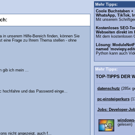
Mehr Tipps:
Coole Buchstaben + S
WhatsApp, TikTok, I
ich:
Mit unserem Schriftgen
Kostenloses SEO-Too
Webseiten direkt im
in unserem Hilfe-Bereich finden, können Sie
Mit dem kostenlosen 
st eine Frage zu Ihrem Thema stellen - ohne
Lösung: ModuleNotF
named 'moviepy.edit
Python kann auch Vid
Mehr Tipps:
 gib ich mein ...
TOP-TIPPS DER
datenschutz
(285x g
 hochfahre und das Password einge...
pc-einsteigerkurs
(1
Jobs: Developer-Jo
windows-
gelesen)
ons nicht angezeigt, auch f...