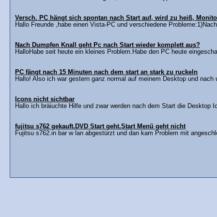
Versch. PC hängt sich spontan nach Start auf, wird zu heiß, Monitor
Hallo Freunde ,habe einen Vista-PC und verschiedene Probleme:1)Nach 
Nach Dumpfen Knall geht Pc nach Start wieder komplett aus?
HalloHabe seit heute ein kleines Problem.Habe den PC heute eingeschal
PC fängt nach 15 Minuten nach dem start an stark zu ruckeln
Hallo! Also ich war gestern ganz normal auf meinem Desktop und nach
Icons nicht sichtbar
Hallo ich bräiuchte Hilfe und zwar werden nach dem Start die Desktop Ic
fujitsu s762 gekauft.DVD Start geht.Start Menü geht nicht
Fujitsu s762.in bar w lan abgestürzt und dan kam Problem mit angesch