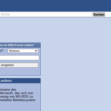
os im Hilfe-Forum stellen!
ge?
Lexikon:
kenname des
icrosoft, das sich von
eiterung von MS-DOS zu
breiteten Betriebssystem