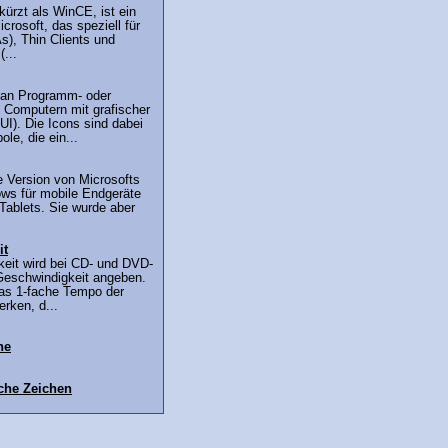
ürzt als WinCE, ist ein
rosoft, das speziell für
), Thin Clients und
...
man Programm- oder
Computern mit grafischer
UI). Die Icons sind dabei
le, die ein...
e Version von Microsofts
ws für mobile Endgeräte
ablets. Sie wurde aber
it
eit wird bei CD- und DVD-
Geschwindigkeit angeben.
das 1-fache Tempo der
rken, d...
ne
che Zeichen