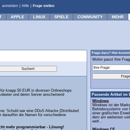
anmelden
|
Hilfe
|
Frage stellen
T
APPLE
LINUX
SPIELE
COMMUNITY
MEHR
Frage dazu? Hier kostenl
Wohin passt Ihre Fra
für knapp 50 EUR in diversen Onlineshops
 Anbieter und deren Server anscheinend
Passende Artikel im 
Windows
Windows ist der Mar
Betriebssystems von M
ine: Schuld war eine DDoS Attacke (Distributed
einer grafischen Erw
er daraufhin die Namen für verschiedene
dem am weitesten ver
welt...
cht mehr programmierbar - Lösung!
Windows CE