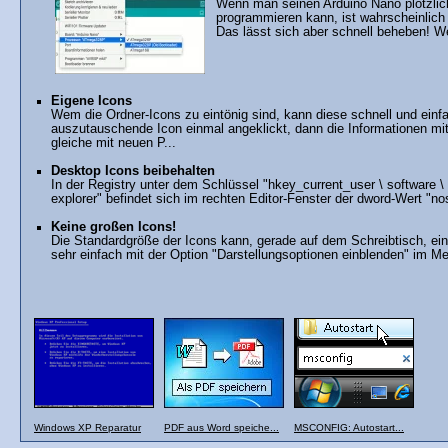
Wenn man seinen Arduino Nano plötzlich
programmieren kann, ist wahrscheinlich
Das lässt sich aber schnell beheben! We
Eigene Icons
Wem die Ordner-Icons zu eintönig sind, kann diese schnell und ein
auszutauschende Icon einmal angeklickt, dann die Informationen mi
gleiche mit neuen P...
Desktop Icons beibehalten
In der Registry unter dem Schlüssel "hkey_current_user \ software \ m
explorer" befindet sich im rechten Editor-Fenster der dword-Wert "no
Keine großen Icons!
Die Standardgröße der Icons kann, gerade auf dem Schreibtisch, ein 
sehr einfach mit der Option "Darstellungsoptionen einblenden" im Me
Windows XP Reparatur
PDF aus Word speiche...
MSCONFIG: Autostart...