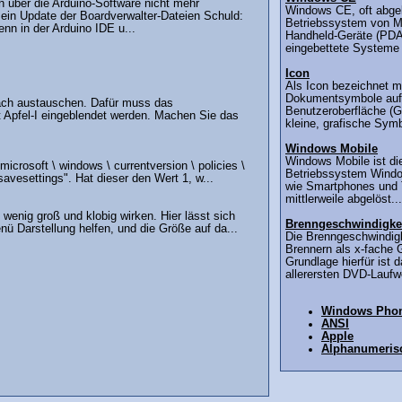
 über die Arduino-Software nicht mehr
Windows CE, oft abgek
 ein Update der Boardverwalter-Dateien Schuld:
Betriebssystem von Mic
nn in der Arduino IDE u...
Handheld-Geräte (PDAs
eingebettete Systeme (
Icon
Als Icon bezeichnet 
Dokumentsymbole auf 
fach austauschen. Dafür muss das
Benutzeroberfläche (G
t Apfel-I eingeblendet werden. Machen Sie das
kleine, grafische Symbo
Windows Mobile
Windows Mobile ist di
icrosoft \ windows \ currentversion \ policies \
Betriebssystem Windo
savesettings". Hat dieser den Wert 1, w...
wie Smartphones und T
mittlerweile abgelöst...
wenig groß und klobig wirken. Hier lässt sich
Brenngeschwindigke
nü Darstellung helfen, und die Größe auf da...
Die Brenngeschwindigk
Brennern als x-fache 
Grundlage hierfür ist 
allerersten DVD-Laufwe
Windows Pho
ANSI
Apple
Alphanumeris