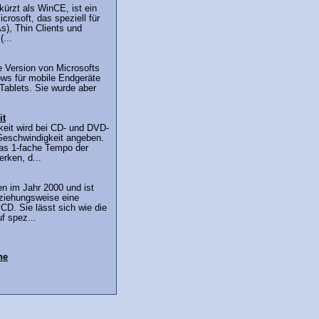
ürzt als WinCE, ist ein
rosoft, das speziell für
), Thin Clients und
...
e Version von Microsofts
ws für mobile Endgeräte
ablets. Sie wurde aber
it
eit wird bei CD- und DVD-
Geschwindigkeit angeben.
das 1-fache Tempo der
rken, d...
n im Jahr 2000 und ist
ziehungsweise eine
CD. Sie lässt sich wie die
f spez...
ne