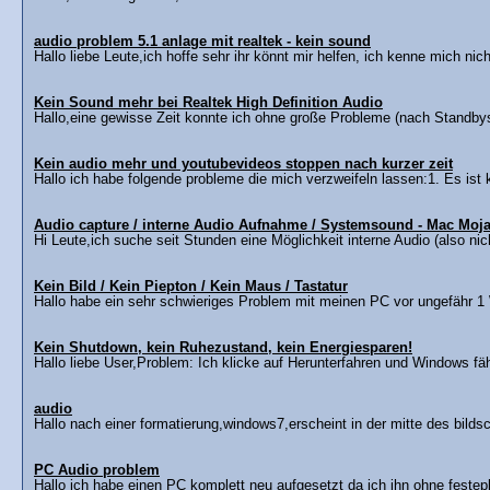
audio problem 5.1 anlage mit realtek - kein sound
Hallo liebe Leute,ich hoffe sehr ihr könnt mir helfen, ich kenne mich nich
Kein Sound mehr bei Realtek High Definition Audio
Hallo,eine gewisse Zeit konnte ich ohne große Probleme (nach Standby
Kein audio mehr und youtubevideos stoppen nach kurzer zeit
Hallo ich habe folgende probleme die mich verzweifeln lassen:1. Es ist k
Audio capture / interne Audio Aufnahme / Systemsound - Mac Moj
Hi Leute,ich suche seit Stunden eine Möglichkeit interne Audio (also nic
Kein Bild / Kein Piepton / Kein Maus / Tastatur
Hallo habe ein sehr schwieriges Problem mit meinen PC vor ungefähr 1
Kein Shutdown, kein Ruhezustand, kein Energiesparen!
Hallo liebe User,Problem: Ich klicke auf Herunterfahren und Windows fäh
audio
Hallo nach einer formatierung,windows7,erscheint in der mitte des bildsc
PC Audio problem
Hallo ich habe einen PC komplett neu aufgesetzt da ich ihn ohne feste