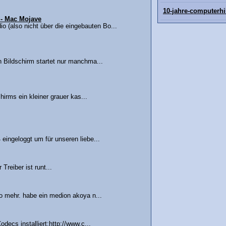
10-jahre-computerhi
 - Mac Mojave
io (also nicht über die eingebauten Bo...
 Bildschirm startet nur manchma...
hirms ein kleiner grauer kas...
ingeloggt um für unseren liebe...
reiber ist runt...
o mehr. habe ein medion akoya n...
decs installiert:http://www.c...