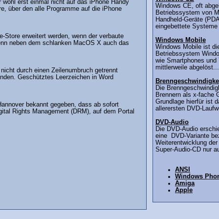
 wohl erst einmal nicht auf das iPhone Handy
Windows CE, oft abgek
e, über den alle Programme auf die iPhone
Betriebssystem von Mic
Handheld-Geräte (PDAs
eingebettete Systeme (
e-Store erweitert werden, wenn der verbaute
Windows Mobile
, wenn neben dem schlanken MacOS X auch das
Windows Mobile ist di
Betriebssystem Windo
wie Smartphones und T
mittlerweile abgelöst...
nicht durch einen Zeilenumbruch getrennt
enden. Geschütztes Leerzeichen in Word
Brenngeschwindigke
Die Brenngeschwindigk
Brennern als x-fache 
Grundlage hierfür ist 
annover bekannt gegeben, dass ab sofort
allerersten DVD-Laufwe
igital Rights Management (DRM), auf dem Portal
DVD-Audio
Die DVD-Audio erschie
eine DVD-Variante be
Weiterentwicklung der 
Super-Audio-CD nur au
ANSI
Windows Pho
Amiga
Apple