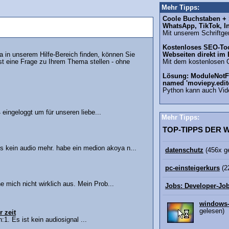
Mehr Tipps:
Coole Buchstaben + S
WhatsApp, TikTok, I
Mit unserem Schriftgen
Kostenloses SEO-Too
in unserem Hilfe-Bereich finden, können Sie
Webseiten direkt im
st eine Frage zu Ihrem Thema stellen - ohne
Mit dem kostenlosen 
Lösung: ModuleNotF
named 'moviepy.edit
Python kann auch Vid
ingeloggt um für unseren liebe...
Mehr Tipps:
TOP-TIPPS DER
s kein audio mehr. habe ein medion akoya n...
datenschutz
(456x g
pc-einsteigerkurs
(2
ne mich nicht wirklich aus. Mein Prob...
Jobs: Developer-Jo
windows-
gelesen)
 zeit
1. Es ist kein audiosignal ...