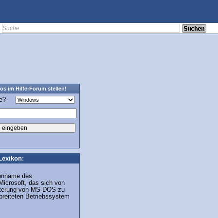
os im Hilfe-Forum stellen!
ge?
Lexikon:
kenname des
icrosoft, das sich von
eiterung von MS-DOS zu
breiteten Betriebssystem