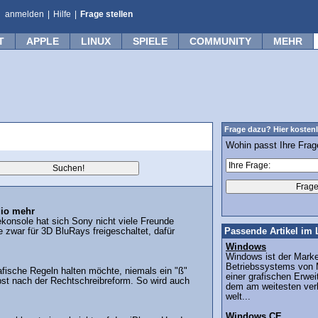
anmelden
|
Hilfe
|
Frage stellen
T
APPLE
LINUX
SPIELE
COMMUNITY
MEHR
Frage dazu? Hier kostenl
Wohin passt Ihre Fra
dio mehr
konsole hat sich Sony nicht viele Freunde
 zwar für 3D BluRays freigeschaltet, dafür
Passende Artikel im 
Windows
Windows ist der Mar
Betriebssystems von M
fische Regeln halten möchte, niemals ein "ß"
einer grafischen Erw
t nach der Rechtschreibreform. So wird auch
dem am weitesten ver
welt...
Windows CE