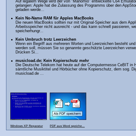
Auf legalem Wege wird der von "Manomio" entwickelte C64 Emulator
gelangen: Apple hat die Zulassung des Programms über den AppStor
geladen werde...
Kein No-Name RAM für Apples MacBooks
Die neuen MacBooks sollten nur mit Original-Speicher aus dem Appl
Arbeitsspeicher nicht ausreicht - und das kann schnell passieren
speicherhungr...
Kein Umbruch trotz Leerzeichen
Wenn ein Begriff aus mehreren Worten und Leerzeichen besteht und 
werden soll, müssen Sie so genannte geschützte Leerzeichen verw
Drücken Si...
musicload.de: Kein Kopierschutz mehr
Die Deutsche Telekom hat heute auf der Computermesse CeBIT in H
sämtliche Musiktitel und Hörbücher ohne Kopierschutz, dem sog. D
musicload.de ...
Windows XP Reparatur
PDF aus Word speiche...