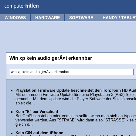
Forum
Tipps
News
Frage stellen
WINDOWS
HARDWARE
SOFTWARE
HANDY / TABLE
Win xp kein audio gerÃ¤t erkennbar
Playstation Firmware Update beschneidet den Ton: Kein HD Au
Mit dem neuen Firmware-Update für seine Playstation 3 (PS3) Spiele
gemacht: Mit dem Update wird die Player-Software der Spielekonsole
spielt die...
Kein "ß" bei Versalien!
Bei Großbuchstaben oder Versalien sollte, wenn man sich an typogra
verwendet werden. Aus "STRAßE" wird dann also "STRASSE" - selbs
gleich d...
Kein C64 auf dem iPhone