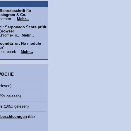
chreibschrift für
nstagram & Co.
erator ...
Mehr...
l: Serponado Score prüft
 Browser
Chrome-To...
Mehr...
oundError: No module
or'
eos bearb...
Mehr...
 WOCHE
elesen)
29x gelesen)
bs
(105x gelesen)
beschleunigen
(53x