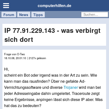
computerhilfen.de
Forum
Handy
Windows
Mac
News
Tipps
/
Tablet
IP 77.91.229.143 - was verbirgt
sich dort
Frage von O-Two
18.10.08, 20:01:10
| 2127x gelesen
Hi,
scheint ein Bot oder irgend was in der Art zu sein. Wie
kann man das rausfinden? Über ne gefakte Ad-
Vernichtungssoftware und diverse
Trojaner
wird man bei
jeder Adresseingabe dahin umgeleitet. Traceroute zeigt
keine Ergebnisse, anpingen lässt sich diese IP aber. Was
hat das zu bedeuten?