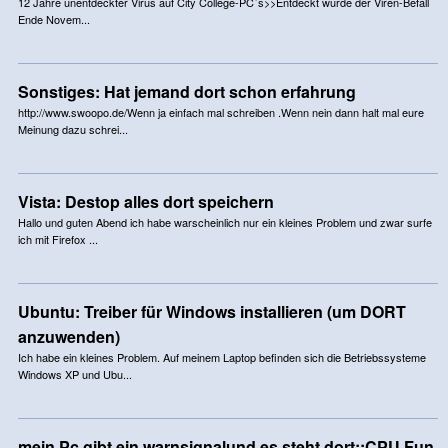
12 Jahre unentdeckter Virus auf City College-PC´s>>Entdeckt wurde der Viren-Befall
Ende Novem...
Sonstiges: Hat jemand dort schon erfahrung
http://www.swoopo.de/Wenn ja einfach mal schreiben .Wenn nein dann halt mal eure
Meinung dazu schrei...
Vista: Destop alles dort speichern
Hallo und guten Abend ich habe warscheinlich nur ein kleines Problem und zwar surfe
ich mit Firefox ...
Ubuntu: Treiber für Windows installieren (um DORT
anzuwenden)
Ich habe ein kleines Problem. Auf meinem Laptop befinden sich die Betriebssysteme
Windows XP und Ubu...
mein Pc gibt ein warnsignalund es steht dort;;CPU Fun