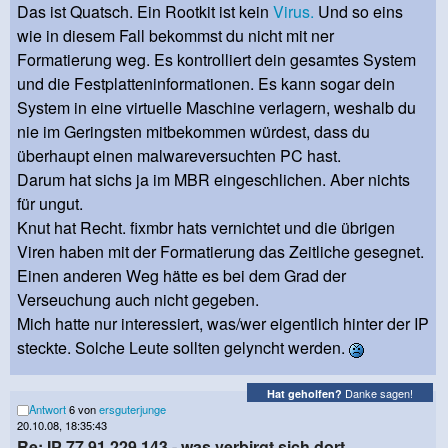
Das ist Quatsch. Ein Rootkit ist kein
Virus.
Und so eins
wie in diesem Fall bekommst du nicht mit ner
Formatierung weg. Es kontrolliert dein gesamtes System
und die Festplatteninformationen. Es kann sogar dein
System in eine virtuelle Maschine verlagern, weshalb du
nie im Geringsten mitbekommen würdest, dass du
überhaupt einen malwareversuchten PC hast.
Darum hat sichs ja im MBR eingeschlichen. Aber nichts
für ungut.
Knut hat Recht. fixmbr hats vernichtet und die übrigen
Viren haben mit der Formatierung das Zeitliche gesegnet.
Einen anderen Weg hätte es bei dem Grad der
Verseuchung auch nicht gegeben.
Mich hatte nur interessiert, was/wer eigentlich hinter der IP
steckte. Solche Leute sollten gelyncht werden.
Danke sagen!
Hat geholfen?
Antwort
6 von
ersguterjunge
20.10.08, 18:35:43
Re: IP 77.91.229.143 - was verbirgt sich dort