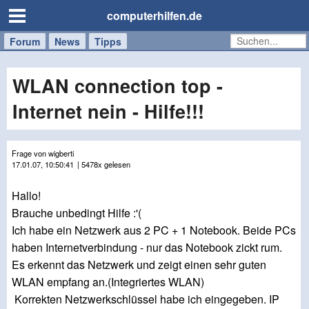
computerhilfen.de
Forum
Handy
Windows
Mac
News
Tipps
/
Tablet
WLAN connection top -
Internet nein - Hilfe!!!
Frage von wigberti
17.01.07, 10:50:41
| 5478x gelesen
Hallo!
Brauche unbedingt Hilfe :'(
Ich habe ein Netzwerk aus 2 PC + 1 Notebook. Beide PCs
haben Internetverbindung - nur das Notebook zickt rum.
Es erkennt das Netzwerk und zeigt einen sehr guten
WLAN empfang an.(Integriertes WLAN)
Korrekten Netzwerkschlüssel habe ich eingegeben. IP