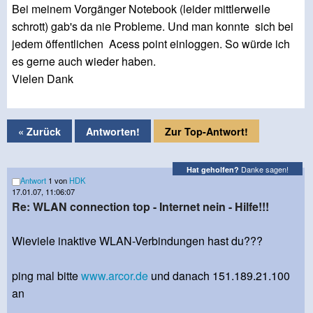
Bei meinem Vorgänger Notebook (leider mittlerweile
schrott) gab's da nie Probleme. Und man konnte sich bei
jedem öffentlichen Acess point einloggen. So würde ich
es gerne auch wieder haben.
Vielen Dank
« Zurück
Antworten!
Zur Top-Antwort!
Danke sagen!
Hat geholfen?
Antwort
1 von
HDK
17.01.07, 11:06:07
Re: WLAN connection top - Internet nein - Hilfe!!!
Wieviele inaktive WLAN-Verbindungen hast du???
ping mal bitte
www.arcor.de
und danach 151.189.21.100
an